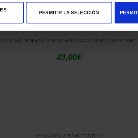
IES
PERMITIR LA SELECCIÓN
PERMIT
ERVICIO-43 RETIRADA DE FRIGO AMERICANO DESMONTANDO PUERT
49,00
€
INSTALACION AIRE/MULTISPLIT 2×1