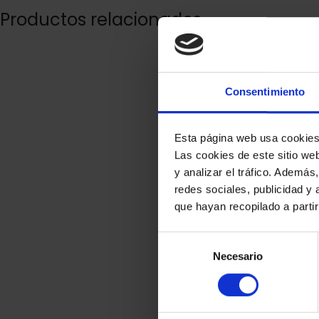
Productos relacionados
Consentimiento
Esta página web usa cookie
Las cookies de este sitio we
y analizar el tráfico. Ademá
redes sociales, publicidad y
que hayan recopilado a parti
Selección
Necesario
de
consentimiento