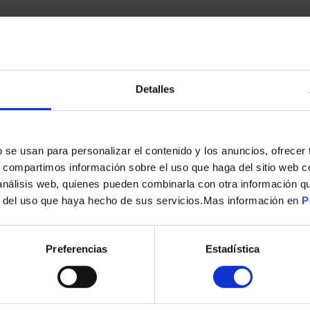
Detalles
s
b se usan para personalizar el contenido y los anuncios, ofrecer
s, compartimos información sobre el uso que haga del sitio web 
 análisis web, quienes pueden combinarla con otra información q
SERVICIO-42 FRIGO AMERICANO DESMONTAR Y MONTAR PUETAS
r del uso que haya hecho de sus servicios.Mas información en
P
99,00
€
Preferencias
Estadística