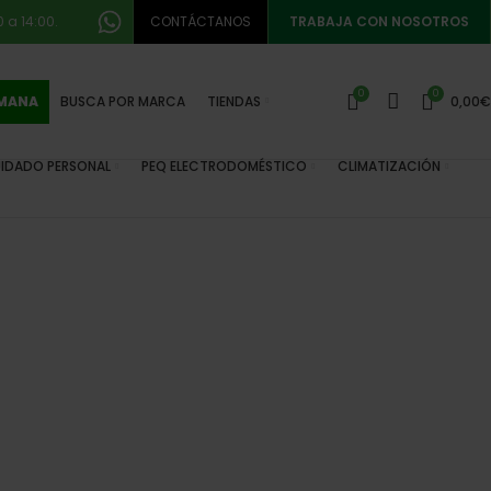
 a 14:00.
CONTÁCTANOS
TRABAJA CON NOSOTROS
0
0
EMANA
BUSCA POR MARCA
TIENDAS
0,00
€
IDADO PERSONAL
PEQ ELECTRODOMÉSTICO
CLIMATIZACIÓN