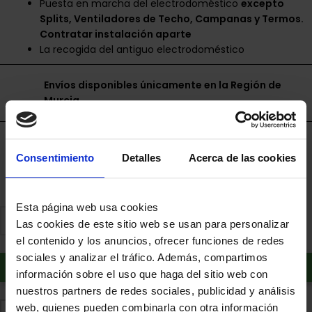
Puesta en marcha del electrodoméstico
excepto
Splits, Ventiladores de Techo, Campanas y Termos.
Contratar instalación aparte
La recogida del antiguo electrodoméstico
Envíos disponibles únicamente en la Región de
Murcia.
Financia a plazos con Cetelem
Consentimiento
Detalles
Acerca de las cookies
+ info
Esta página web usa cookies
Las cookies de este sitio web se usan para personalizar
el contenido y los anuncios, ofrecer funciones de redes
sociales y analizar el tráfico. Además, compartimos
Añadir al carrito
información sobre el uso que haga del sitio web con
nuestros partners de redes sociales, publicidad y análisis
web, quienes pueden combinarla con otra información