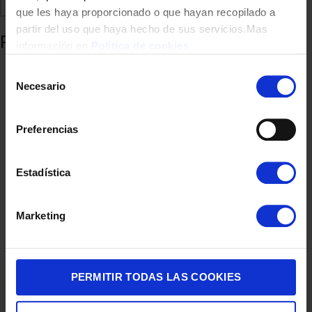
Comparte
Añadir a favoritos
que les haya proporcionado o que hayan recopilado a
partir del uso que haya hecho de sus servicios.Mas
Productos relacionados
información en
Política de cookies
Selección
Necesario
de
consentimiento
Preferencias
Estadística
LAVADORA ARTICA AQUAPLUS10AB2 10K 1400R BCO
Marketing
369,00
€
PERMITIR TODAS LAS COOKIES