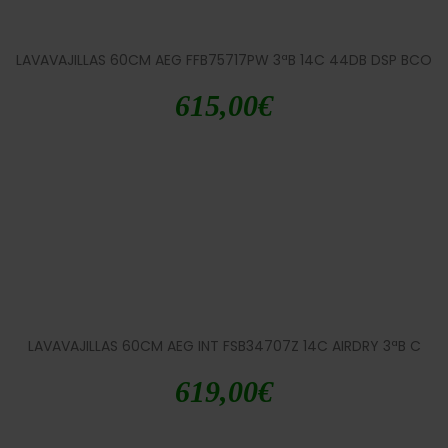
LAVAVAJILLAS 60CM AEG FFB75717PW 3ªB 14C 44DB DSP BCO
615,00
€
LAVAVAJILLAS 60CM AEG INT FSB34707Z 14C AIRDRY 3ªB C
619,00
€