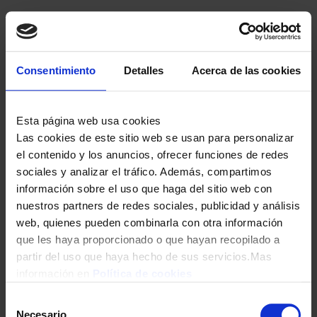
HORNO AEG OU5PB41WSB GT 72L PIROL WIFI NEGRO
Consentimiento
Detalles
Acerca de las cookies
469,00
€
Esta página web usa cookies
Las cookies de este sitio web se usan para personalizar
el contenido y los anuncios, ofrecer funciones de redes
sociales y analizar el tráfico. Además, compartimos
información sobre el uso que haga del sitio web con
nuestros partners de redes sociales, publicidad y análisis
web, quienes pueden combinarla con otra información
que les haya proporcionado o que hayan recopilado a
partir del uso que haya hecho de sus servicios.Mas
HORNO AEG OU5PB43PM 72L PIRO AIRFRY
información en
Política de cookies
499,00
€
Selección
Necesario