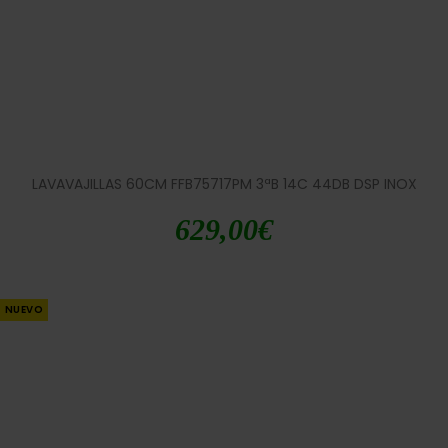
LAVAVAJILLAS 60CM FFB75717PM 3ªB 14C 44DB DSP INOX
629,00
€
NUEVO