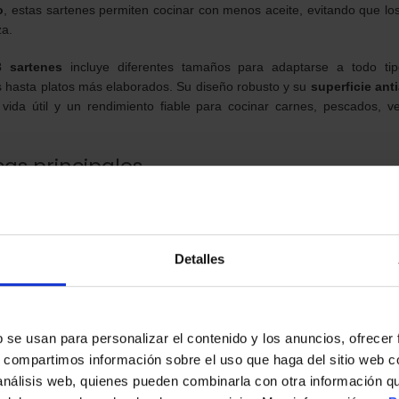
o
, estas sartenes permiten cocinar con menos aceite, evitando que l
za.
 sartenes
incluye diferentes tamaños para adaptarse a todo ti
s hasta platos más elaborados. Su diseño robusto y su
superficie ant
 vida útil y un rendimiento fiable para cocinar carnes, pescados, 
cas principales
Detalles
es
able
s
le con mango negro
b se usan para personalizar el contenido y los anuncios, ofrecer
 y revestimiento
s, compartimos información sobre el uso que haga del sitio web 
 análisis web, quienes pueden combinarla con otra información q