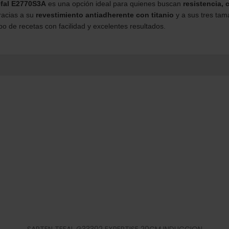
efal E2770S3A
es una opción ideal para quienes buscan
resistencia,
racias a su
revestimiento antiadherente con titanio
y a sus tres tam
po de recetas con facilidad y excelentes resultados.
SARTEN TEFAL G33302 EXPERTISE 20CM INDUCCION