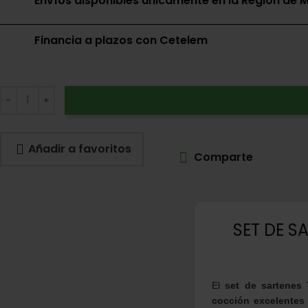
Envíos disponibles únicamente en la Región de M
Financia a plazos con Cetelem
Añadir a favoritos
Comparte
SET DE S
El
set de sartenes
cocción excelentes