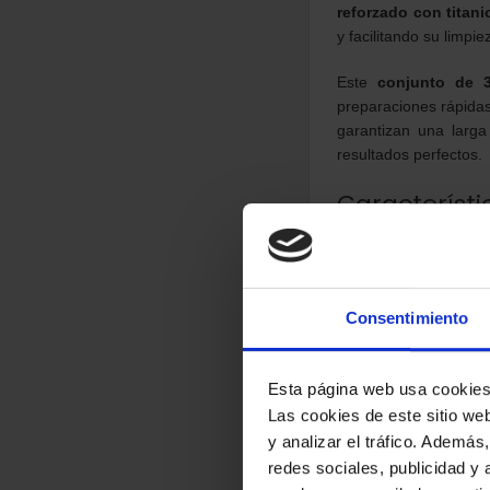
reforzado con titani
y facilitando su limpie
Este
conjunto de 3
preparaciones rápida
garantizan una larga
resultados perfectos.
Característi
Marca:
Tefal
Modelo:
E2770S3A
Consentimiento
Tipo:
Set de 3 sarten
Material:
Acero inoxid
Esta página web usa cookie
Color:
Acero inoxidab
Las cookies de este sitio we
Rendimiento
y analizar el tráfico. Ademá
redes sociales, publicidad y