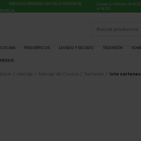
SERVICIO PREMIUM 24H EN LA REGIÓN DE
Lunes a Viernes de 9:0
a 14:00.
MURCIA
COCINA
FRIGORÍFICOS
LAVADO Y SECADO
TELEVISIÓN
SON
MENAJE
Inicio
Menaje
Menaje de Cocina
Sartenes
lote sartenes