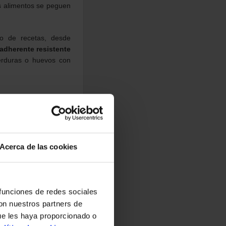
os alimentos se peguen
po de recetas, desde
iadherente resistente
verduras o huevos con
Acerca de las cookies
 funciones de redes sociales
con nuestros partners de
ue les haya proporcionado o