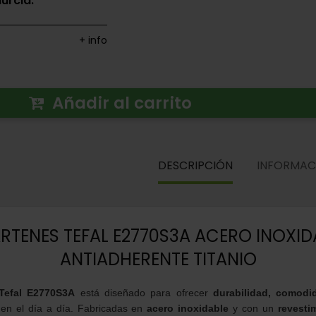
urcia.
+ info
Añadir al carrito
DESCRIPCIÓN
INFORMAC
ARTENES TEFAL E2770S3A ACERO INOXI
ANTIADHERENTE TITANIO
 Tefal E2770S3A
está diseñado para ofrecer
durabilidad, comodi
en el día a día. Fabricadas en
acero inoxidable
y con un
revesti