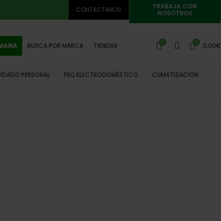
TRABAJA CON
CONTÁCTANOS
NOSOTROS
0
0
EMANA
BUSCA POR MARCA
TIENDAS
0,00
€
IDADO PERSONAL
PEQ ELECTRODOMÉSTICO
CLIMATIZACIÓN