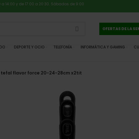
0 a 14:00 y de 17:00 a 20:30. Sábados de 9:00
OFERTAS DE LA S
IDO
DEPORTE Y OCIO
TELEFONÍA
INFORMÁTICA Y GAMING
CU
 tefal flavor force 20-24-28cm x2tit