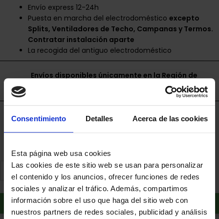
Envío express 12-24h
Puesta en marcha del electrodoméstico
excepto
Splits, Ventiladores de Techo, Campanas y Termos.
Contratar instalación aparte
La recogida del antiguo electrodoméstico
Envíos disponibles únicamente en la Región de
Murcia.
Financia a plazos con Cetelem
Consentimiento
Detalles
Acerca de las cookies
+ info
Esta página web usa cookies
Las cookies de este sitio web se usan para personalizar
el contenido y los anuncios, ofrecer funciones de redes
sociales y analizar el tráfico. Además, compartimos
Añadir al carrito
información sobre el uso que haga del sitio web con
nuestros partners de redes sociales, publicidad y análisis