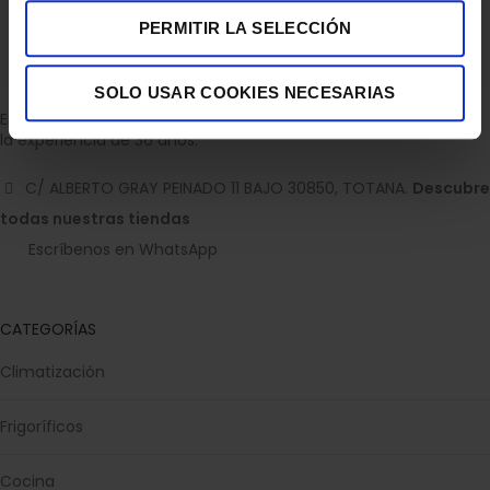
PERMITIR LA SELECCIÓN
SOLO USAR COOKIES NECESARIAS
Empresa dedicada a la venta de accesorios para el hogar con
la experiencia de 36 años.
C/ ALBERTO GRAY PEINADO 11 BAJO 30850, TOTANA.
Descubre
todas nuestras tiendas
Escríbenos en WhatsApp
CATEGORÍAS
Climatización
Frigoríficos
Cocina