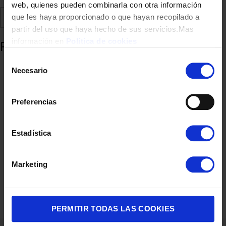
web, quienes pueden combinarla con otra información
Comparte
Añadir a favoritos
que les haya proporcionado o que hayan recopilado a
partir del uso que haya hecho de sus servicios.Mas
información en
Política de cookies
Productos relacionados
Selección
Necesario
de
consentimiento
Preferencias
Estadística
Marketing
MAQUINA DE COSER SINGER SM024 24 PUNT. ENHEBRA.AUT
199,00
€
PERMITIR TODAS LAS COOKIES