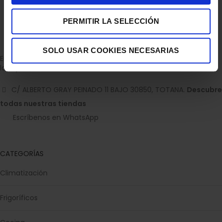
PERMITIR LA SELECCIÓN
SOLO USAR COOKIES NECESARIAS
Empresa dedicada a la venta de accesorios para el hogar con
la experiencia de 36 años.
C/ ALBERTO GRAY PEINADO 11 BAJO 30850, TOTANA.
Descubre
todas nuestras tiendas
Escríbenos en WhatsApp
CATEGORÍAS
Climatización
Frigoríficos