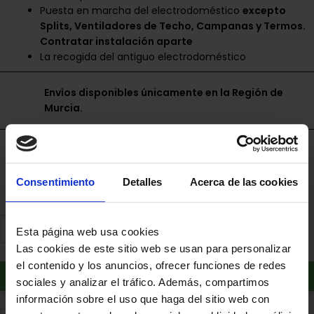
Puesta en marcha del electrodoméstico
excepto
Splits, Ventiladores de Techo, Campanas y Termos.
Contratar instalación aparte
La recogida del antiguo electrodoméstico
Envíos disponibles únicamente en la Región de
Murcia.
Financia a plazos con Cetelem
+ info
Consentimiento
Detalles
Acerca de las cookies
Esta página web usa cookies
Las cookies de este sitio web se usan para personalizar
el contenido y los anuncios, ofrecer funciones de redes
Añadir al carrito
sociales y analizar el tráfico. Además, compartimos
información sobre el uso que haga del sitio web con