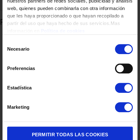
nuestros partners de redes sociales, publicidad y análisis
Comparte
Añadir a favoritos
web, quienes pueden combinarla con otra información
que les haya proporcionado o que hayan recopilado a
Productos relacionados
partir del uso que haya hecho de sus servicios.Mas
información en
Política de cookies
Selección
Necesario
de
consentimiento
Preferencias
Estadística
MICROONDAS SAMSUNG MG23K3614AKE1 23L 800W GRILL
NEGRO
Marketing
120,00
€
PERMITIR TODAS LAS COOKIES