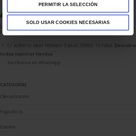
PERMITIR LA SELECCIÓN
SOLO USAR COOKIES NECESARIAS
Empresa dedicada a la venta de accesorios para el hogar con
la experiencia de 36 años.
C/ ALBERTO GRAY PEINADO 11 BAJO 30850, TOTANA.
Descubre
todas nuestras tiendas
Escríbenos en WhatsApp
CATEGORÍAS
Climatización
Frigoríficos
Cocina