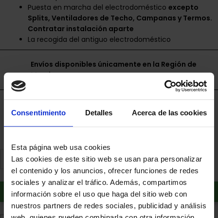
Puesta en marcha del electrodoméstico
excepto
Splits, Ventiladores de Techo, Campanas y Termos.
Contratar instalación aparte
La recogida del antiguo electrodoméstico
Envíos disponibles únicamente en la Región de
Murcia.
Financia a plazos con Cetelem
Consentimiento
Detalles
Acerca de las cookies
+ info
Esta página web usa cookies
Las cookies de este sitio web se usan para personalizar
el contenido y los anuncios, ofrecer funciones de redes
sociales y analizar el tráfico. Además, compartimos
Añadir al carrito
información sobre el uso que haga del sitio web con
nuestros partners de redes sociales, publicidad y análisis
web, quienes pueden combinarla con otra información