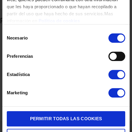
Comparte
Añadir a favoritos
que les haya proporcionado o que hayan recopilado a
partir del uso que haya hecho de sus servicios.Mas
Productos relacionados
información en
Política de cookies
Selección
Necesario
de
consentimiento
Preferencias
Estadística
PLANCHA VAPOR UFESA NIKEL 3000W GC200 ANTICAL
Marketing
31,90
€
PERMITIR TODAS LAS COOKIES