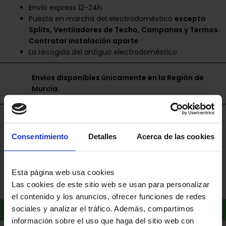
Envío express 12-24h
Puesta en marcha del electrodoméstico
excepto
Splits, Ventiladores de Techo, Campanas y Termos.
Contratar instalación aparte
La recogida del antiguo electrodoméstico
Envíos disponibles únicamente en la Región de
Murcia.
Financia a plazos con Cetelem
+ info
Consentimiento
Detalles
Acerca de las cookies
Date un capricho
Esta página web usa cookies
Tus compras de 60€ a 2000€ financiadas
Las cookies de este sitio web se usan para personalizar
con Pepper.
el contenido y los anuncios, ofrecer funciones de redes
sociales y analizar el tráfico. Además, compartimos
información sobre el uso que haga del sitio web con