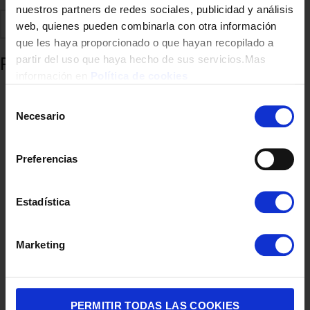
nuestros partners de redes sociales, publicidad y análisis
web, quienes pueden combinarla con otra información
que les haya proporcionado o que hayan recopilado a
Añadir al carrito
partir del uso que haya hecho de sus servicios.Mas
información en
Política de cookies
Selección
Comparte
Añadir a favoritos
Necesario
de
consentimiento
Productos relacionados
Preferencias
Estadística
Marketing
PERMITIR TODAS LAS COOKIES