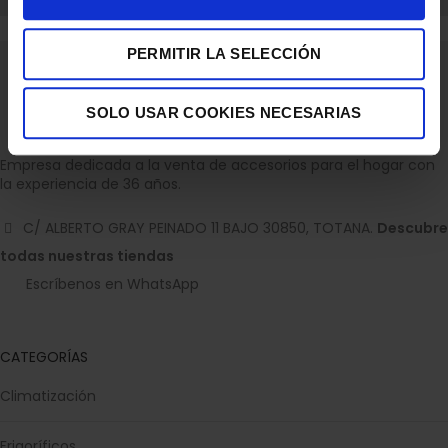
PLANCHA VAPOR ROWENTA DW9411 STEAM FORCE 3000W
250G
PERMITIR LA SELECCIÓN
97,70
€
SOLO USAR COOKIES NECESARIAS
Empresa dedicada a la venta de accesorios para el hogar con
la experiencia de 36 años.
C/ ALBERTO GRAY PEINADO 11 BAJO 30850, TOTANA.
Descubre
todas nuestras tiendas
Escríbenos en WhatsApp