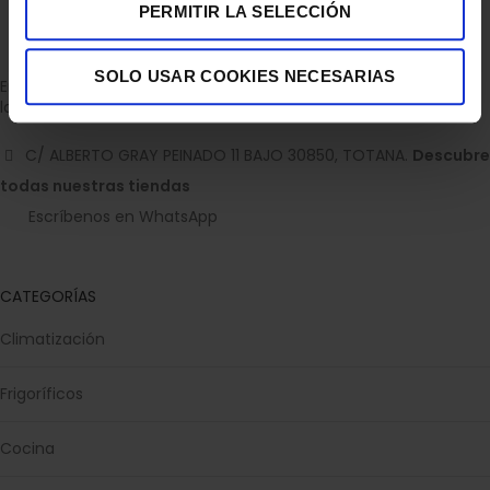
PERMITIR LA SELECCIÓN
SOLO USAR COOKIES NECESARIAS
Empresa dedicada a la venta de accesorios para el hogar con
la experiencia de 36 años.
C/ ALBERTO GRAY PEINADO 11 BAJO 30850, TOTANA.
Descubre
todas nuestras tiendas
Escríbenos en WhatsApp
CATEGORÍAS
Climatización
Frigoríficos
Cocina