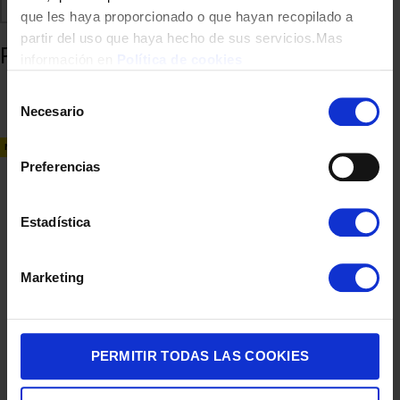
Comparte
Añadir a favoritos
que les haya proporcionado o que hayan recopilado a
partir del uso que haya hecho de sus servicios.Mas
Productos relacionados
información en
Política de cookies
Selección
Necesario
de
consentimiento
NUEVO
Preferencias
Estadística
QUITAPELUSAS UFESA LINTSY 5W USB-C
Marketing
16,90
€
PERMITIR TODAS LAS COOKIES