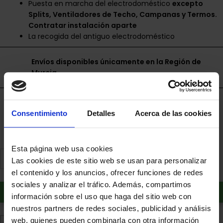
Puesta en marcha del electrodoméstico
excepto
Splits, Ventiladores de Techo, Campanas y Termos.
Contratar instalación aparte
La recogida del antiguo electrodoméstico
Envíos disponibles únicamente en la Región de
Murcia.
Financia a plazos con Cetelem
Consentimiento
Detalles
Acerca de las cookies
+ info
Esta página web usa cookies
Las cookies de este sitio web se usan para personalizar
el contenido y los anuncios, ofrecer funciones de redes
sociales y analizar el tráfico. Además, compartimos
Añadir al carrito
información sobre el uso que haga del sitio web con
nuestros partners de redes sociales, publicidad y análisis
web, quienes pueden combinarla con otra información