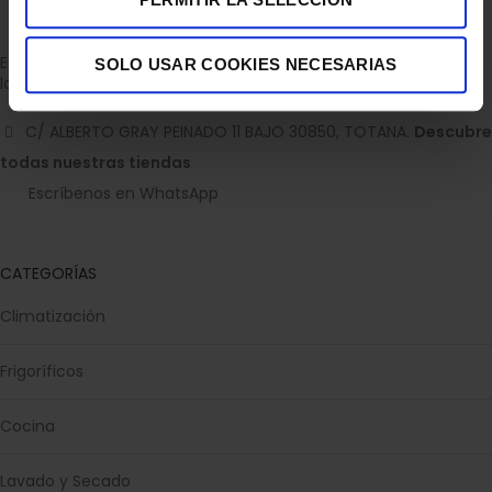
Empresa dedicada a la venta de accesorios para el hogar con
SOLO USAR COOKIES NECESARIAS
la experiencia de 36 años.
C/ ALBERTO GRAY PEINADO 11 BAJO 30850, TOTANA.
Descubre
todas nuestras tiendas
Escríbenos en WhatsApp
CATEGORÍAS
Climatización
Frigoríficos
Cocina
Lavado y Secado