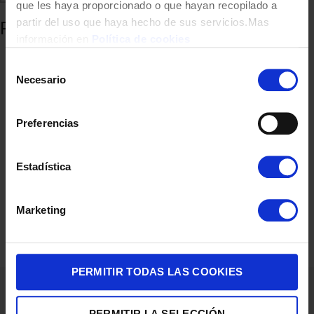
que les haya proporcionado o que hayan recopilado a
partir del uso que haya hecho de sus servicios.Mas
Productos relacionados
información en
Política de cookies
Selección
Necesario
de
consentimiento
Preferencias
Estadística
SARTEN TEFAL G33307 EXPERTISE 30CM INDUCCION
Marketing
36,90
€
PERMITIR TODAS LAS COOKIES
PERMITIR LA SELECCIÓN