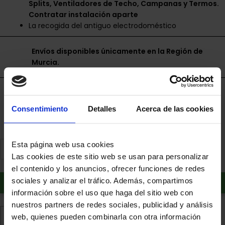
Splits, Ventiladores de Techo, Campanas y Termos.
Contratar instalación aparte
La recogida del antiguo electrodoméstico
Envíos disponibles únicamente en la Región de
Murcia.
Financia a plazos con Cetelem
+ info
Consentimiento
Detalles
Acerca de las cookies
Esta página web usa cookies
Las cookies de este sitio web se usan para personalizar
el contenido y los anuncios, ofrecer funciones de redes
Añadir al carrito
sociales y analizar el tráfico. Además, compartimos
información sobre el uso que haga del sitio web con
nuestros partners de redes sociales, publicidad y análisis
Comparte
Añadir a favoritos
web, quienes pueden combinarla con otra información