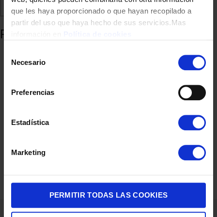
Comparte
Añadir a favoritos
que les haya proporcionado o que hayan recopilado a
partir del uso que haya hecho de sus servicios.Mas
Productos relacionados
información en
Política de cookies
Selección
Necesario
de
consentimiento
Preferencias
Estadística
SARTEN TEFAL G33307 EXPERTISE 30CM INDUCCION
Marketing
36,90
€
PERMITIR TODAS LAS COOKIES