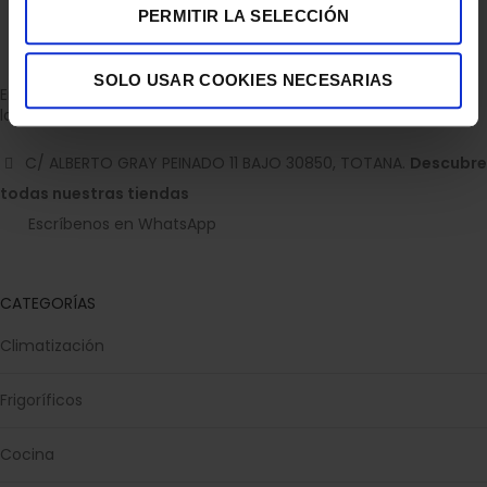
PERMITIR LA SELECCIÓN
SOLO USAR COOKIES NECESARIAS
Empresa dedicada a la venta de accesorios para el hogar con
la experiencia de 36 años.
C/ ALBERTO GRAY PEINADO 11 BAJO 30850, TOTANA.
Descubre
todas nuestras tiendas
Escríbenos en WhatsApp
CATEGORÍAS
Climatización
Frigoríficos
Cocina