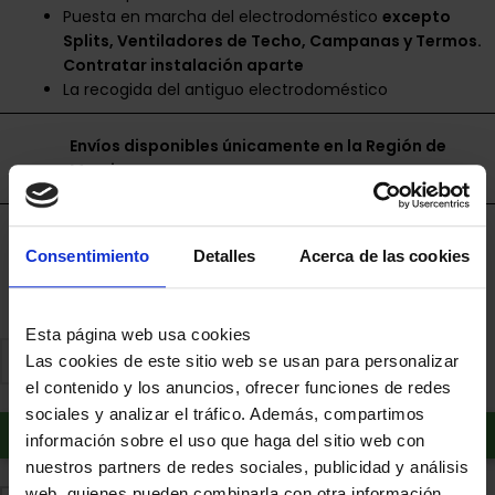
Puesta en marcha del electrodoméstico
excepto
Splits, Ventiladores de Techo, Campanas y Termos.
Contratar instalación aparte
La recogida del antiguo electrodoméstico
Envíos disponibles únicamente en la Región de
Murcia.
Financia a plazos con Cetelem
Consentimiento
Detalles
Acerca de las cookies
+ info
Esta página web usa cookies
Las cookies de este sitio web se usan para personalizar
el contenido y los anuncios, ofrecer funciones de redes
sociales y analizar el tráfico. Además, compartimos
Añadir al carrito
información sobre el uso que haga del sitio web con
nuestros partners de redes sociales, publicidad y análisis
web, quienes pueden combinarla con otra información