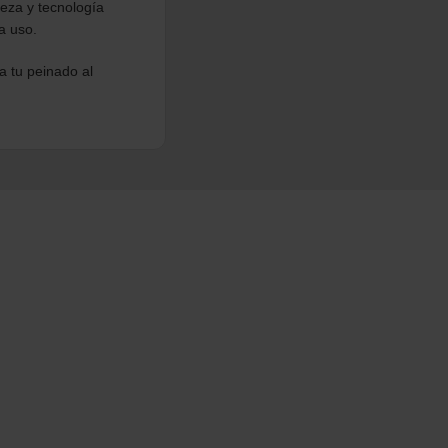
 la peluquería como
eza y tecnología
a uso.
a tu peinado al