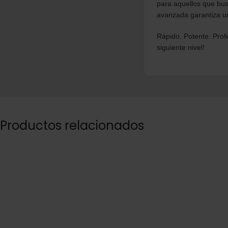
El
Secador Irene Río
para aquellos que bus
avanzada garantiza un
Rápido. Potente. Profe
siguiente nivel!
Productos relacionados