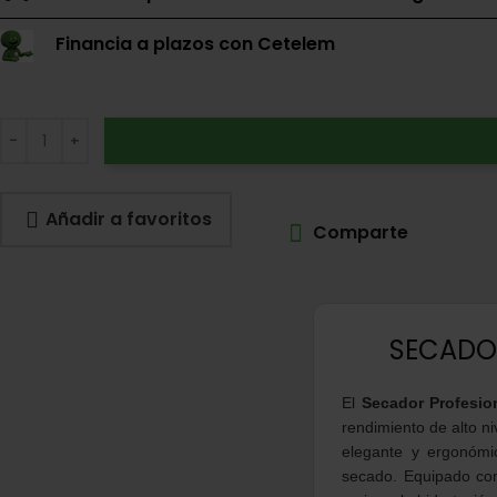
Financia a plazos con Cetelem
Date un capricho
Tus compras de 60€ a 2000€ financiadas
con Pepper.
Añadir a favoritos
Comparte
El
Secador Profesio
rendimiento de alto n
elegante y ergonómic