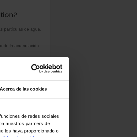
ir el encrespamiento,
ition?
s partículas de agua,
tando la acumulación
na textura sedosa.
tiempo de secado,
Acerca de las cookies
 funciones de redes sociales
con nuestros partners de
ue les haya proporcionado o