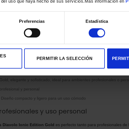
r del uso que haya hecho de sus servicios.Mas información en
P
ratura y potencia:
Ajusta el calor y la velocidad según las necesidade
os:
Señalizan la potencia y temperatura seleccionadas
Preferencias
Estadística
ja el peinado y aporta mayor durabilidad al acabado final
ncluidos
 definir rizos y aportar volumen al cabello rizado o con ondas
IES
PERMITIR LA SELECCIÓN
PERMIT
radoras:
Para una precisión máxima en el alisado y moldeado
Gold, elegante y sofisticado, ideal para ambientes profesionales o per
rofesional y personal
Diseño compacto y ligero para un uso cómodo
rofesionales y uso personal