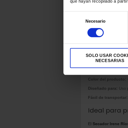
que hayan recopilado a parti
Regulación de tempe
Selección
Indicadores luminos
Necesario
de
Botón de aire frío:
Fi
consentimiento
Accesorios i
Difusor:
Perfecto para
SOLO USAR COOK
NECESARIAS
2 Boquillas concent
Diseño
Color del producto:
Diseñado para:
Uso p
Fácil de transportar:
Ideal para p