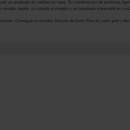
s Diavolo Ionic Edition Gold
es perfecto tanto para profesionales de
can un acabado de calidad en casa. Su combinación de potencia, liger
 secado rápido, un cabello protegido y un resultado impecable en cad
sional. ¡Consigue el secador Diavolo de Irene Ríos en color gold y llev