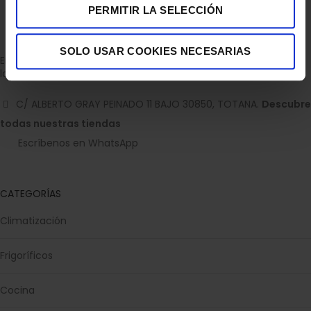
PERMITIR LA SELECCIÓN
SOLO USAR COOKIES NECESARIAS
Empresa dedicada a la venta de accesorios para el hogar con
la experiencia de 36 años.
C/ ALBERTO GRAY PEINADO 11 BAJO 30850, TOTANA.
Descubre
todas nuestras tiendas
Escríbenos en WhatsApp
CATEGORÍAS
Climatización
Frigoríficos
Cocina