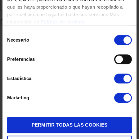
Comparte
Añadir a favoritos
que les haya proporcionado o que hayan recopilado a
partir del uso que haya hecho de sus servicios.Mas
Productos relacionados
información en
Política de cookies
Selección
Necesario
de
consentimiento
Preferencias
Estadística
SECADOR PELO UFESA SUNSET 2200W AC DIFUSOR
Marketing
25,90
€
PERMITIR TODAS LAS COOKIES