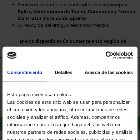
Puesta en marcha del electrodoméstico
excepto
Splits, Ventiladores de Techo, Campanas y Termos.
Contratar instalación aparte
La recogida del antiguo electrodoméstico
Envíos disponibles únicamente en la Región de
Murcia.
Financia a plazos con Cetelem
Consentimiento
Detalles
Acerca de las cookies
+ info
Esta página web usa cookies
Las cookies de este sitio web se usan para personalizar
el contenido y los anuncios, ofrecer funciones de redes
sociales y analizar el tráfico. Además, compartimos
Añadir al carrito
información sobre el uso que haga del sitio web con
nuestros partners de redes sociales, publicidad y análisis
web, quienes pueden combinarla con otra información