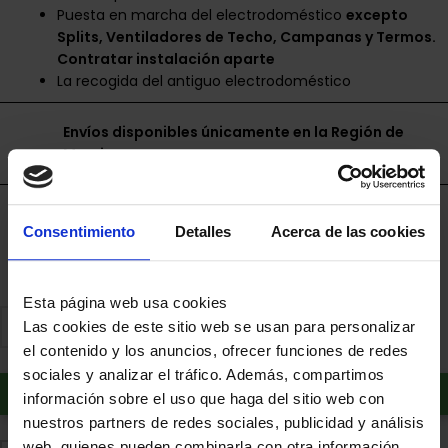
Puesta en marcha del electrodoméstico
excepto
Splits, Ventiladores de Techo, Campanas y Termos.
Contratar instalación aparte
La recogida del antiguo electrodoméstico
Envíos disponibles únicamente en la Región de
Murcia.
Financia a plazos con Cetelem
Consentimiento
Detalles
Acerca de las cookies
+ info
Esta página web usa cookies
Las cookies de este sitio web se usan para personalizar
el contenido y los anuncios, ofrecer funciones de redes
sociales y analizar el tráfico. Además, compartimos
Añadir al carrito
información sobre el uso que haga del sitio web con
nuestros partners de redes sociales, publicidad y análisis
web, quienes pueden combinarla con otra información