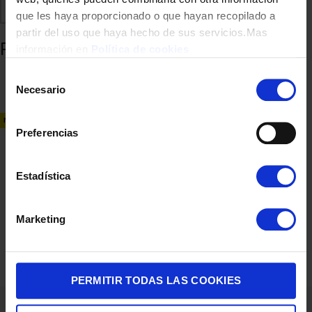
Comparte
Añadir a favoritos
que les haya proporcionado o que hayan recopilado a
partir del uso que haya hecho de sus servicios.Mas
Productos relacionados
información en
Política de cookies
Selección
Necesario
de
consentimiento
NUEVO
Preferencias
Estadística
SMARTWATCH HIFUTURE HIFUTURE MIX3 BLACK
Marketing
85,00
€
PERMITIR TODAS LAS COOKIES