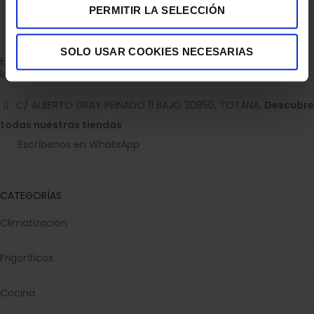
PERMITIR LA SELECCIÓN
SOLO USAR COOKIES NECESARIAS
Empresa dedicada a la venta de accesorios para el hogar con
la experiencia de 36 años.
C/ ALBERTO GRAY PEINADO 11 BAJO 30850, TOTANA.
Descubre
todas nuestras tiendas
Escríbenos en WhatsApp
CATEGORÍAS
Climatización
Frigoríficos
Cocina