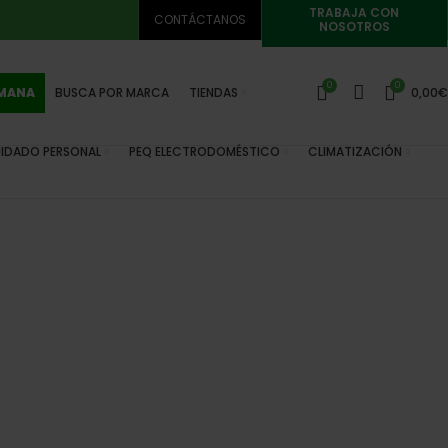
TRABAJA CON
CONTÁCTANOS
NOSOTROS
0
0
EMANA
BUSCA POR MARCA
TIENDAS
0,00
€
IDADO PERSONAL
PEQ ELECTRODOMÉSTICO
CLIMATIZACIÓN