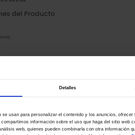
nes del Producto
APHE
nco
nco
47 mm
itanio
Detalles
s
Digital
b se usan para personalizar el contenido y los anuncios, ofrecer
s, compartimos información sobre el uso que haga del sitio web 
a:
3,81″
 análisis web, quienes pueden combinarla con otra información q
alla:
480 x 480 píxeles