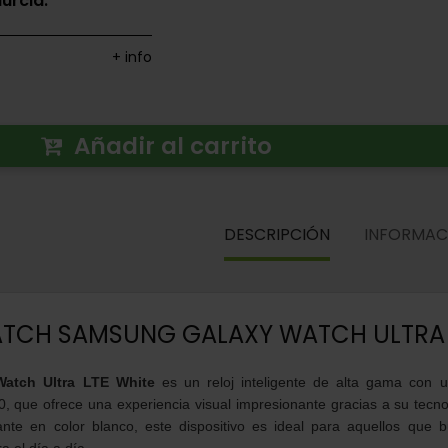
urcia.
+ info
Añadir al carrito
DESCRIPCIÓN
INFORMAC
TCH SAMSUNG GALAXY WATCH ULTRA L
atch Ultra LTE White
es un reloj inteligente de alta gama con u
0, que ofrece una experiencia visual impresionante gracias a su te
nte en color blanco, este dispositivo es ideal para aquellos que bu
a el día a día.