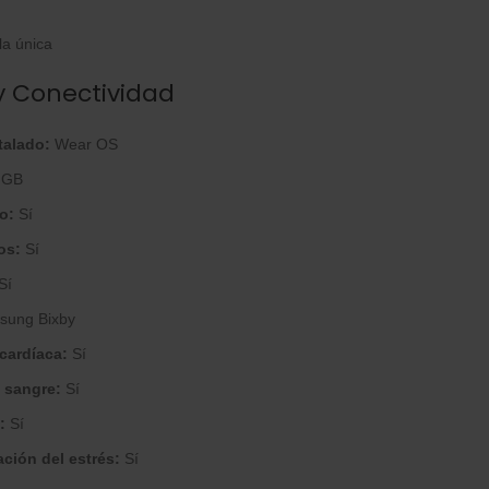
la única
 Conectividad
talado:
Wear OS
 GB
o:
Sí
os:
Sí
Sí
ung Bixby
cardíaca:
Sí
 sangre:
Sí
:
Sí
ción del estrés:
Sí