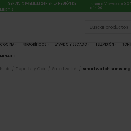
SERVICIO PREMIUM 24H EN LA REGIÓN DE
Lunes a Viernes de 9:0
a 14:00.
MURCIA
COCINA
FRIGORÍFICOS
LAVADO Y SECADO
TELEVISIÓN
SON
MENAJE
Inicio
Deporte y Ocio
Smartwatch
smartwatch samsung g