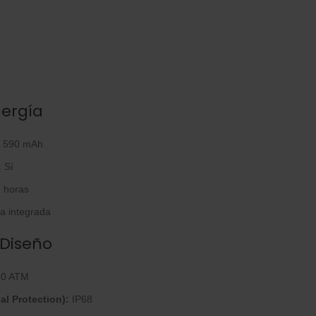
nergía
590 mAh
:
Sí
 horas
a integrada
 Diseño
0 ATM
al Protection):
IP68