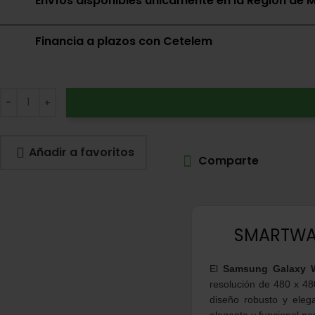
Envíos disponibles únicamente en la Región de M
Financia a plazos con Cetelem
Añadir a favoritos
Comparte
SMARTWA
El
Samsung Galaxy W
resolución de 480 x 48
diseño robusto y elega
elegante y funcional par