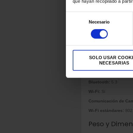
que hayan recopilado a parti
Densidad del pixel:
32
Selección
Tecnología de visuali
Necesario
de
Brillo de pantalla:
600 
consentimiento
Número de colores de 
Pantalla con función
Tecnología de display
SOLO USAR COOK
NECESARIAS
Conexión y P
Bluetooth:
5.3
Wi-Fi:
Sí
Comunicación de Cam
Wi-Fi estándares:
802.
Peso y Dimen