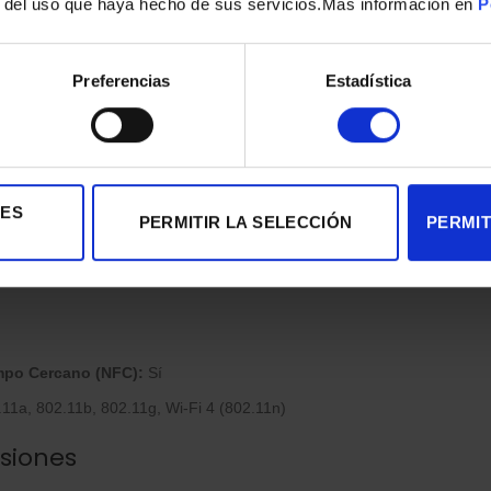
r del uso que haya hecho de sus servicios.Mas información en
P
7 PPI
zación:
AMOLED
Preferencias
Estadística
nits
la pantalla:
16 millones
 Always-on:
Sí
:
Super AMOLED
IES
PERMITIR LA SELECCIÓN
PERMIT
uertos
po Cercano (NFC):
Sí
11a, 802.11b, 802.11g, Wi-Fi 4 (802.11n)
siones