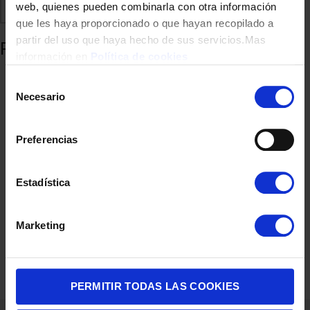
web, quienes pueden combinarla con otra información
Comparte
Añadir a favoritos
que les haya proporcionado o que hayan recopilado a
partir del uso que haya hecho de sus servicios.Mas
Productos relacionados
información en
Política de cookies
Selección
Necesario
de
consentimiento
Preferencias
Estadística
SOPORTE TV HAMA 00220898 600×400 FULLMOTION 2
Marketing
BRAZOZ 32″ A 85″ NEGRO
69,00
€
PERMITIR TODAS LAS COOKIES