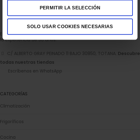
PERMITIR LA SELECCIÓN
SOLO USAR COOKIES NECESARIAS
Empresa dedicada a la venta de accesorios para el hogar con
la experiencia de 36 años.
C/ ALBERTO GRAY PEINADO 11 BAJO 30850, TOTANA.
Descubre
todas nuestras tiendas
Escríbenos en WhatsApp
CATEGORÍAS
Climatización
Frigoríficos
Cocina