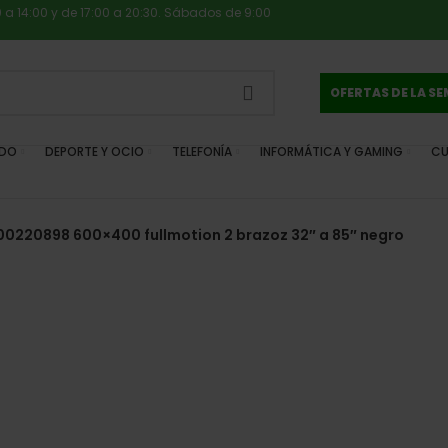
0 a 14:00 y de 17:00 a 20:30. Sábados de 9:00
OFERTAS DE LA S
IDO
DEPORTE Y OCIO
TELEFONÍA
INFORMÁTICA Y GAMING
CU
00220898 600×400 fullmotion 2 brazoz 32″ a 85″ negro