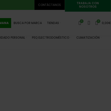
TRABAJA CON
CONTÁCTANOS
NOSOTROS
0
0
EMANA
BUSCA POR MARCA
TIENDAS
0,00
€
IDADO PERSONAL
PEQ ELECTRODOMÉSTICO
CLIMATIZACIÓN