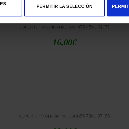
IES
PERMITIR LA SELECCIÓN
PERMIT
SOPORTE TV GENIUM INC GSPIN75 45KG 32-75
16,00
€
SOPORTE TV GENIUM INC GSPIN86 75KG 37-86