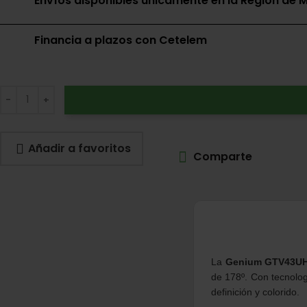
Envíos disponibles únicamente en la Región de M
Financia a plazos con Cetelem
Añadir a favoritos
Comparte
La
Genium GTV43U
de 178º. Con tecnolog
definición y colorido.