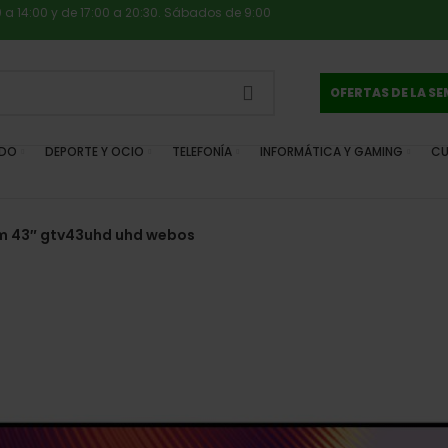
0 a 14:00 y de 17:00 a 20:30. Sábados de 9:00
OFERTAS DE LA S
IDO
DEPORTE Y OCIO
TELEFONÍA
INFORMÁTICA Y GAMING
CU
um 43″ gtv43uhd uhd webos