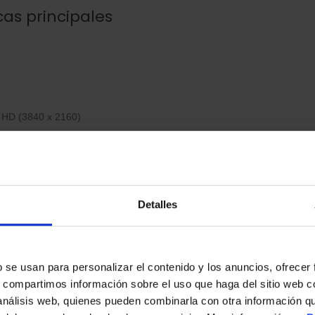
cas principales
 HD (3840 x 2160)
D-LED
sco:
60 Hz
o, compatible Web OS
Detalles
 y funciones
 20 W con ecualizador y Dolby Audio
s
b se usan para personalizar el contenido y los anuncios, ofrecer
tándar, Cine, Música, Voz, Deportes, Modo nocturno
s, compartimos información sobre el uso que haga del sitio web 
 OS con TV por Internet, Wi-Fi, Bluetooth y Ethernet
 análisis web, quienes pueden combinarla con otra información q