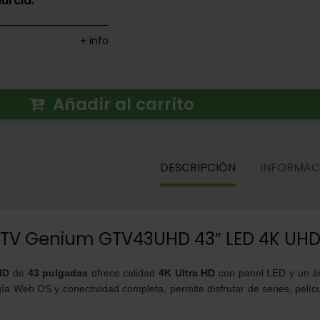
urcia.
+ info
Añadir al carrito
DESCRIPCIÓN
INFORMAC
TV Genium GTV43UHD 43″ LED 4K UH
HD
de
43 pulgadas
ofrece calidad
4K Ultra HD
con panel LED y un án
ía Web OS y conectividad completa, permite disfrutar de series, pelíc