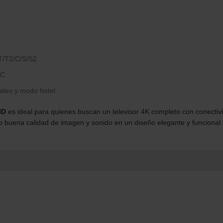
-T/T2/C/S/S2
EC
les y modo hotel
HD
es ideal para quienes buscan un televisor 4K completo con conecti
ndo buena calidad de imagen y sonido en un diseño elegante y funcional.