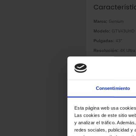
Característi
Marca:
Genium
Modelo:
GTV43UHD
Pulgadas:
43″
Resolución:
4K Ultra
Tipo de panel:
LED 
Frecuencia de refre
HDR:
No especificad
Consentimiento
Rendimiento
Audio:
2 altavoces de
Esta página web usa cookie
Las cookies de este sitio we
Modos de sonido:
Es
y analizar el tráfico. Ademá
Smart TV:
Sistema Web
redes sociales, publicidad y