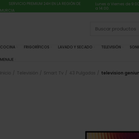
SERVICIO PREMIUM 24H EN LA REGIÓN DE
Lunes a Viernes de 9:0
a 14:00.
MURCIA
COCINA
FRIGORÍFICOS
LAVADO Y SECADO
TELEVISIÓN
SON
MENAJE
Inicio
Televisión
Smart Tv
43 Pulgadas
television geni