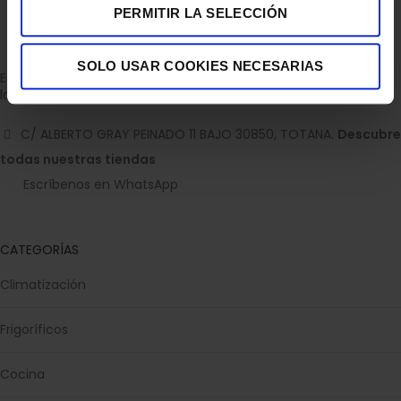
PERMITIR LA SELECCIÓN
SOLO USAR COOKIES NECESARIAS
Empresa dedicada a la venta de accesorios para el hogar con
la experiencia de 36 años.
C/ ALBERTO GRAY PEINADO 11 BAJO 30850, TOTANA.
Descubre
todas nuestras tiendas
Escríbenos en WhatsApp
CATEGORÍAS
Climatización
Frigoríficos
Cocina