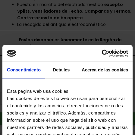
Puesta en marcha del electrodoméstico
excepto
Splits, Ventiladores de Techo, Campanas y Termos.
Contratar instalación aparte
La recogida del antiguo electrodoméstico
Envíos disponibles únicamente en la Región de
Murcia.
Financia a plazos con Cetelem
Consentimiento
Detalles
Acerca de las cookies
+ info
Esta página web usa cookies
Las cookies de este sitio web se usan para personalizar
el contenido y los anuncios, ofrecer funciones de redes
sociales y analizar el tráfico. Además, compartimos
Añadir al carrito
información sobre el uso que haga del sitio web con
nuestros partners de redes sociales, publicidad y análisis
web, quienes pueden combinarla con otra información