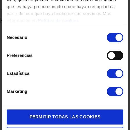
Comparte
Añadir a favoritos
que les haya proporcionado o que hayan recopilado a
partir del uso que haya hecho de sus servicios.Mas
Productos relacionados
información en
Política de cookies
Selección
Necesario
de
consentimiento
Preferencias
Estadística
TV LG 65″ 65QNED81B6A UHD QNED EVO MINILED A7 W26
Marketing
729,00
€
PERMITIR TODAS LAS COOKIES