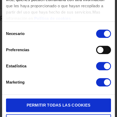
Comparte
Añadir a favoritos
que les haya proporcionado o que hayan recopilado a
partir del uso que haya hecho de sus servicios.Mas
Productos relacionados
información en
Política de cookies
Selección
Necesario
de
consentimiento
Preferencias
Estadística
TELEVISION GENIUM 24″ GTV24HD HD WEBOS
Marketing
129,00
€
PERMITIR TODAS LAS COOKIES