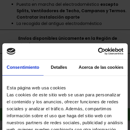
Puesta en marcha del electrodoméstico
excepto
Splits, Ventiladores de Techo, Campanas y Termos.
Contratar instalación aparte
La recogida del antiguo electrodoméstico
Envíos disponibles únicamente en la Región de
Murcia.
Financia a plazos con Cetelem
Consentimiento
Detalles
Acerca de las cookies
+ info
Esta página web usa cookies
Las cookies de este sitio web se usan para personalizar
el contenido y los anuncios, ofrecer funciones de redes
sociales y analizar el tráfico. Además, compartimos
Añadir al carrito
información sobre el uso que haga del sitio web con
nuestros partners de redes sociales, publicidad y análisis
web, quienes pueden combinarla con otra información