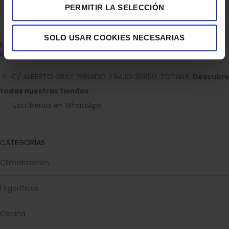
PERMITIR LA SELECCIÓN
SOLO USAR COOKIES NECESARIAS
Empresa dedicada a la venta de accesorios para el hogar con
la experiencia de 36 años.
C/ ALBERTO GRAY PEINADO 11 BAJO 30850, TOTANA.
Descubre
todas nuestras tiendas
Escríbenos en WhatsApp
CATEGORÍAS
Climatización
Frigoríficos
Cocina