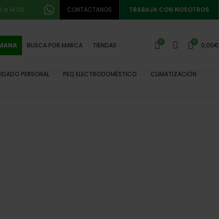
 a 14:00.
CONTÁCTANOS
TRABAJA CON NOSOTROS
0
0
EMANA
BUSCA POR MARCA
TIENDAS
0,00
€
IDADO PERSONAL
PEQ ELECTRODOMÉSTICO
CLIMATIZACIÓN