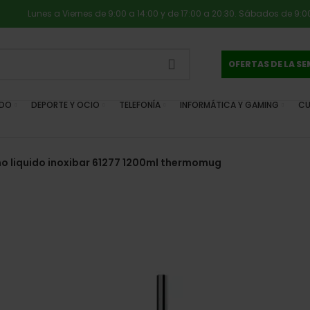
Lunes a Viernes de 9:00 a 14:00 y de 17:00 a 20:30. Sábados de 9:00
OFERTAS DE LA S
IDO
DEPORTE Y OCIO
TELEFONÍA
INFORMÁTICA Y GAMING
CU
o liquido inoxibar 61277 1200ml thermomug