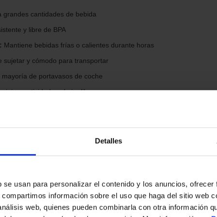
ra grandes cantidades de bebida
istente y libre de BPA
:
Mantiene bebidas frías o calientes durante horas
e sujetar y cómodo para transportar
a mayoría de portavasos de coche
viajes, actividades al aire libre
rfecto para cualquier ocasión
jillas
Detalles
s
s
b se usan para personalizar el contenido y los anuncios, ofrecer
 al aire libre
s, compartimos información sobre el uso que haga del sitio web 
amientos intensos
 análisis web, quienes pueden combinarla con otra información q