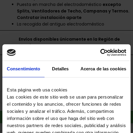
Puesta en marcha del electrodoméstico
excepto
Splits, Ventiladores de Techo, Campanas y Termos.
Contratar instalación aparte
La recogida del antiguo electrodoméstico
Envíos disponibles únicamente en la Región de
Murcia.
Financia a plazos con Cetelem
Consentimiento
Detalles
Acerca de las cookies
+ info
Esta página web usa cookies
Las cookies de este sitio web se usan para personalizar
el contenido y los anuncios, ofrecer funciones de redes
sociales y analizar el tráfico. Además, compartimos
Añadir al carrito
información sobre el uso que haga del sitio web con
nuestros partners de redes sociales, publicidad y análisis
web, quienes pueden combinarla con otra información