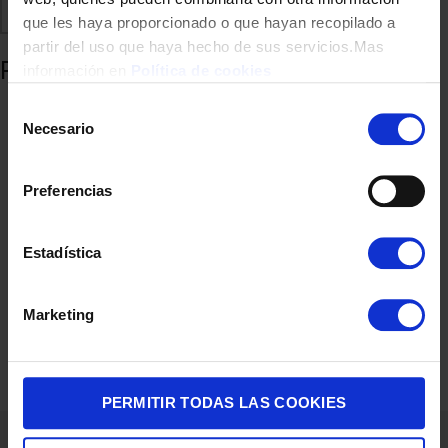
Comparte
Añadir a favoritos
que les haya proporcionado o que hayan recopilado a
partir del uso que haya hecho de sus servicios.Mas
Productos relacionados
información en
Política de cookies
Selección
Necesario
de
consentimiento
Preferencias
Estadística
TERMO SOLIDO INOXIBAR 61125 KIDS AZUL 540CL
Marketing
14,90
€
PERMITIR TODAS LAS COOKIES