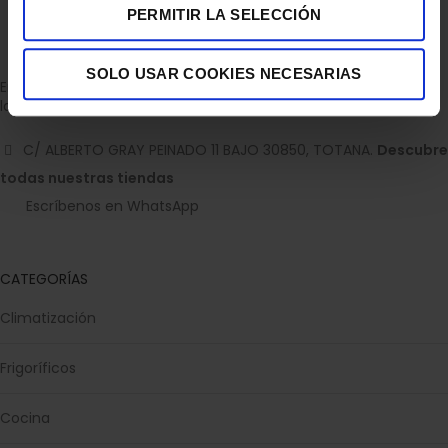
PERMITIR LA SELECCIÓN
SOLO USAR COOKIES NECESARIAS
Empresa dedicada a la venta de accesorios para el hogar con
la experiencia de 36 años.
C/ ALBERTO GRAY PEINADO 11 BAJO 30850, TOTANA.
Descubre
todas nuestras tiendas
Escríbenos en WhatsApp
CATEGORÍAS
Climatización
Frigoríficos
Cocina