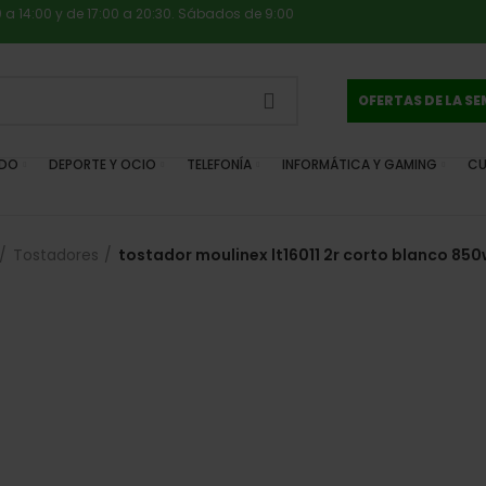
0 a 14:00 y de 17:00 a 20:30. Sábados de 9:00
OFERTAS DE LA S
IDO
DEPORTE Y OCIO
TELEFONÍA
INFORMÁTICA Y GAMING
CU
Tostadores
tostador moulinex lt16011 2r corto blanco 85