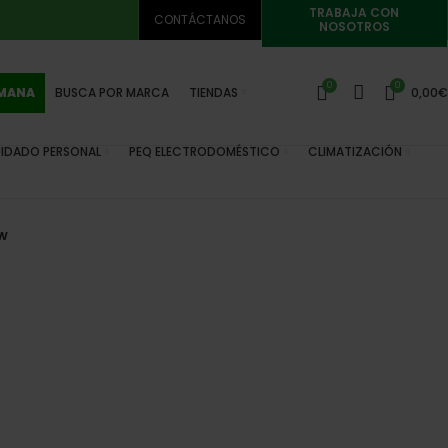
TRABAJA CON
CONTÁCTANOS
NOSOTROS
0
0
EMANA
BUSCA POR MARCA
TIENDAS
0,00
€
IDADO PERSONAL
PEQ ELECTRODOMÉSTICO
CLIMATIZACIÓN
0w