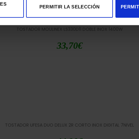
IES
PERMITIR LA SELECCIÓN
PERMIT
TOSTADOR MOULINEX LS330D11 DOBLE INOX 1400W
33,70
€
TOSTADOR UFESA DUO DELUX 2R CORTO INOX DIGITAL 7NIVEL