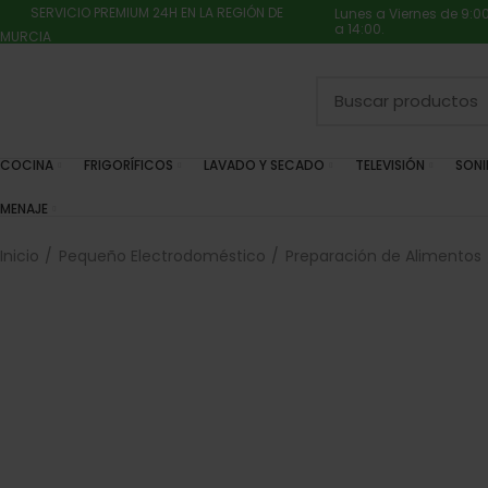
SERVICIO PREMIUM 24H EN LA REGIÓN DE
Lunes a Viernes de 9:0
a 14:00.
MURCIA
COCINA
FRIGORÍFICOS
LAVADO Y SECADO
TELEVISIÓN
SON
MENAJE
Inicio
Pequeño Electrodoméstico
Preparación de Alimentos