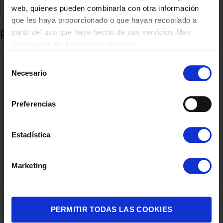
Comparte
Añadir a favoritos
web, quienes pueden combinarla con otra información
que les haya proporcionado o que hayan recopilado a
Productos relacionados
partir del uso que haya hecho de sus servicios.Mas
información en
Política de cookies
Selección
Necesario
de
consentimiento
Preferencias
Estadística
VENTILADOR PIE ROWENTA QV5050 3D 20W 34CM BATERIA
Marketing
129,00
€
PERMITIR TODAS LAS COOKIES