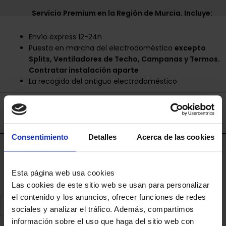
Servicio Premium en la Región de Murcia. Incluye:
Envío express 12-24h
Puesta en marcha del electrodoméstico
excepto
Splits, Ventiladores de Techo, Campanas y Termos.
Contratar instalación aparte
La recogida del antiguo electrodoméstico
Envíos disponibles únicamente en la Región de
Murcia.
Consentimiento
Detalles
Acerca de las cookies
Financia a plazos con Cetelem
+ info
Esta página web usa cookies
Las cookies de este sitio web se usan para personalizar
el contenido y los anuncios, ofrecer funciones de redes
sociales y analizar el tráfico. Además, compartimos
información sobre el uso que haga del sitio web con