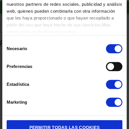
nuestros partners de redes sociales, publicidad y análisis
Añadir al carrito
web, quienes pueden combinarla con otra información
que les haya proporcionado o que hayan recopilado a
partir del uso que haya hecho de sus servicios.Mas
Comparte
Añadir a favoritos
información en
Política de cookies
Productos relacionados
Selección
Necesario
de
consentimiento
Preferencias
Estadística
Marketing
VENTILADOR TECHO UFESA NEPAL NEGRO/ROBLE 132CM LED
129,00
€
PERMITIR TODAS LAS COOKIES