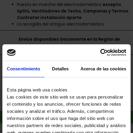
Puesta en marcha del electrodoméstico
excepto
Splits, Ventiladores de Techo, Campanas y Termos.
Contratar instalación aparte
La recogida del antiguo electrodoméstico
Envíos disponibles únicamente en la Región de
Murcia.
Financia a plazos con Cetelem
Consentimiento
Detalles
Acerca de las cookies
+ info
Esta página web usa cookies
Las cookies de este sitio web se usan para personalizar
el contenido y los anuncios, ofrecer funciones de redes
sociales y analizar el tráfico. Además, compartimos
Añadir al carrito
información sobre el uso que haga del sitio web con
nuestros partners de redes sociales, publicidad y análisis
web, quienes pueden combinarla con otra información