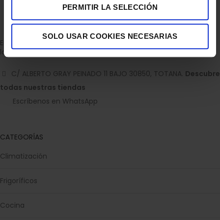
PERMITIR LA SELECCIÓN
SOLO USAR COOKIES NECESARIAS
Empresa dedicada a la venta de accesorios para el hogar con
la experiencia de 36 años.
C/ ALBERTO GRAY PEINADO 11 BAJO 30850, TOTANA.
Descubre
todas nuestras tiendas
Escríbenos en WhatsApp
CATEGORÍAS
Climatización
Frigoríficos
Cocina