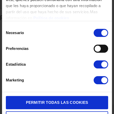
Comparte
Añadir a favoritos
que les haya proporcionado o que hayan recopilado a
partir del uso que haya hecho de sus servicios.Mas
Productos relacionados
información en
Política de cookies
Selección
Necesario
de
consentimiento
Preferencias
Estadística
VENTILADOR TORRE CECOTEC 05920 890 M/D NEGRO
Marketing
35,90
€
PERMITIR TODAS LAS COOKIES