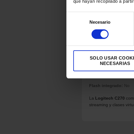
Longitud del cable:
1,
que hayan recopilado a parti
Compatible con Mac OS 
Selección
Requiere conexión a In
Necesario
de
RAM mínima: 512 MB
consentimiento
Velocidad mínima del p
Diseño y pre
SOLO USAR COOK
NECESARIAS
Color:
Negro
Tipo de montaje:
Clip 
Flash integrado:
No
La
Logitech C270
comb
streaming y clases virt