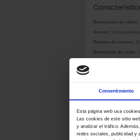
Característic
Resolución de vídeo:
Sensor:
3 megapíxeles
Rastreo de rostros:
Sí
Reducción de ruido:
S
Formato de vídeo:
72
Corrección automática
Control PTZ:
Sí
Consentimiento
Sensor de movimient
Función de foto:
Sí
Esta página web usa cookie
Conectividad
Las cookies de este sitio we
y analizar el tráfico. Ademá
Interfaz:
USB 2.0
redes sociales, publicidad y