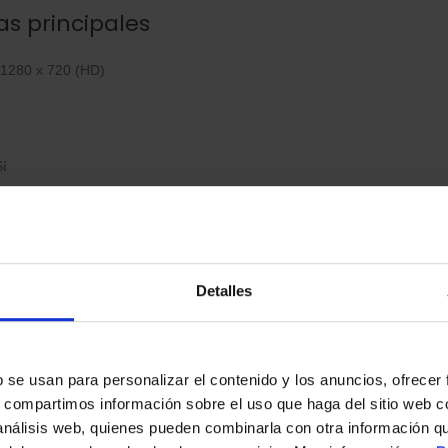
as principales
1280 x 720 (HD)
í
0p
 de luz:
Sí
Detalles
o:
Sí
s
 y compatibilidad
b se usan para personalizar el contenido y los anuncios, ofrecer
s, compartimos información sobre el uso que haga del sitio web 
 análisis web, quienes pueden combinarla con otra información q