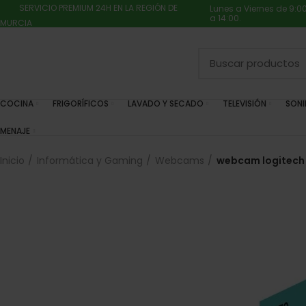
SERVICIO PREMIUM 24H EN LA REGIÓN DE
Lunes a Viernes de 9:0
a 14:00.
MURCIA
COCINA
FRIGORÍFICOS
LAVADO Y SECADO
TELEVISIÓN
SON
MENAJE
Inicio
Informática y Gaming
Webcams
webcam logitech