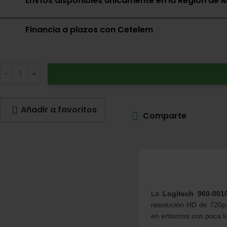
Envíos disponibles únicamente en la Región de M
Financia a plazos con Cetelem
Añadir a favoritos
Comparte
La
Logitech 960-001
resolución HD de 720p,
en entornos con poca l