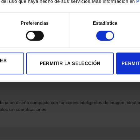
5 m
r del uso que haya hecho de sus servicios.Mas información en
P
X 10.10 Yosemite, 10.11 El Capitan y 10.12 Sierra
ternet
Preferencias
Estadística
rocesador: 1 GHz
staciones
IES
PERMITIR LA SELECCIÓN
PERMIT
ajustable para monitor o portátil
ina un diseño compacto con funciones inteligentes de imagen, ideal p
uales sin complicaciones.