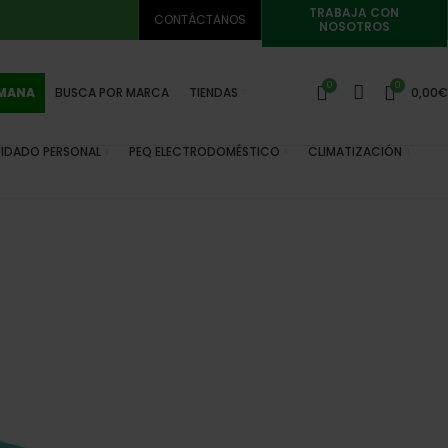
TRABAJA CON
CONTÁCTANOS
NOSOTROS
0
0
EMANA
BUSCA POR MARCA
TIENDAS
0,00
€
IDADO PERSONAL
PEQ ELECTRODOMÉSTICO
CLIMATIZACIÓN