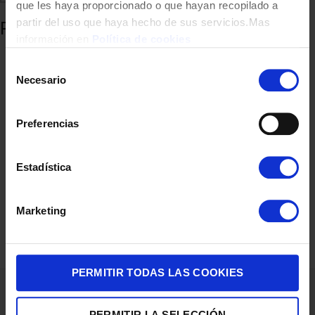
que les haya proporcionado o que hayan recopilado a
Añadir al carrito
partir del uso que haya hecho de sus servicios.Mas
información en
Política de cookies
Selección
Comparte
Añadir a favoritos
Necesario
de
consentimiento
Productos relacionados
Preferencias
Estadística
Marketing
PERMITIR TODAS LAS COOKIES
WEBCAM LOGITECH C270 3MP
PERMITIR LA SELECCIÓN