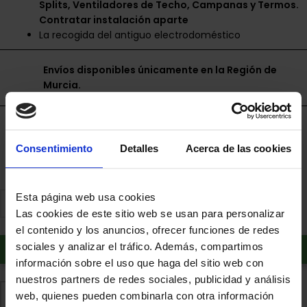
Splits, Ventiladores de Techo, Campanas y Termos.
Contratar instalación aparte
La recogida del antiguo electrodoméstico
Envíos disponibles únicamente en la Región de
Murcia.
Financia a plazos con Cetelem
+ info
Consentimiento
Detalles
Acerca de las cookies
Date un capricho
Esta página web usa cookies
Tus compras de 60€ a 2000€ financiadas
Las cookies de este sitio web se usan para personalizar
con Pepper.
el contenido y los anuncios, ofrecer funciones de redes
sociales y analizar el tráfico. Además, compartimos
información sobre el uso que haga del sitio web con
nuestros partners de redes sociales, publicidad y análisis
web, quienes pueden combinarla con otra información