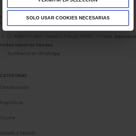
18,90
€
SOLO USAR COOKIES NECESARIAS
Empresa dedicada a la venta de accesorios para el hogar con
la experiencia de 36 años.
C/ ALBERTO GRAY PEINADO 11 BAJO 30850, TOTANA.
Descubre
todas nuestras tiendas
Escríbenos en WhatsApp
CATEGORÍAS
Climatización