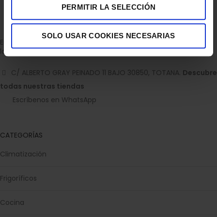
PERMITIR LA SELECCIÓN
SOLO USAR COOKIES NECESARIAS
Empresa dedicada a la venta de accesorios para el hogar con
la experiencia de 36 años.
C/ ALBERTO GRAY PEINADO 11 BAJO 30850, TOTANA.
Descubre
todas nuestras tiendas
Escríbenos en WhatsApp
CATEGORÍAS
Climatización
Frigoríficos
Cocina