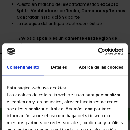
Puesta en marcha del electrodoméstico
excepto
Splits, Ventiladores de Techo, Campanas y Termos.
Contratar instalación aparte
La recogida del antiguo electrodoméstico
Envíos disponibles únicamente en la Región de
Murcia.
Financia a plazos con Cetelem
Consentimiento
Detalles
Acerca de las cookies
+ info
Esta página web usa cookies
Las cookies de este sitio web se usan para personalizar
el contenido y los anuncios, ofrecer funciones de redes
sociales y analizar el tráfico. Además, compartimos
Añadir al carrito
información sobre el uso que haga del sitio web con
nuestros partners de redes sociales, publicidad y análisis
web, quienes pueden combinarla con otra información