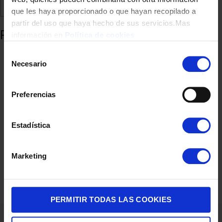
Comparte
Añadir a favoritos
que les haya proporcionado o que hayan recopilado a
partir del uso que haya hecho de sus servicios.Mas
Productos relacionados
información en
Política de cookies
Selección
Necesario
de
consentimiento
Preferencias
Estadística
CUCHILLO TEFAL PERFECT RESIST SET 3 CHEF,MULTI,PEL
Marketing
29,00
€
PERMITIR TODAS LAS COOKIES