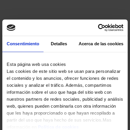
Consentimiento
Detalles
Acerca de las cookies
SARTEN FAGOR MAXIMA 26CM ROJO ALU.FORJADO
13,00
€
Esta página web usa cookies
Las cookies de este sitio web se usan para personalizar
el contenido y los anuncios, ofrecer funciones de redes
sociales y analizar el tráfico. Además, compartimos
información sobre el uso que haga del sitio web con
nuestros partners de redes sociales, publicidad y análisis
web, quienes pueden combinarla con otra información
que les haya proporcionado o que hayan recopilado a
partir del uso que haya hecho de sus servicios.Mas
información en
Política de cookies
SARTEN FAGOR MAXIMA 28CM ROJO ALU.FORJADO