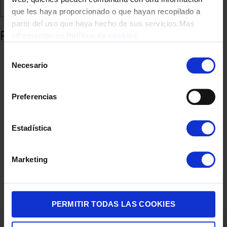
Comparte
Añadir a favoritos
que les haya proporcionado o que hayan recopilado a
partir del uso que haya hecho de sus servicios.Mas
Productos relacionados
información en
Política de cookies
Selección
Necesario
de
consentimiento
Preferencias
Estadística
CUCHILLO TEFAL PERFECT RESIST SET 3 CHEF,MULTI,PEL
Marketing
29,00
€
PERMITIR TODAS LAS COOKIES