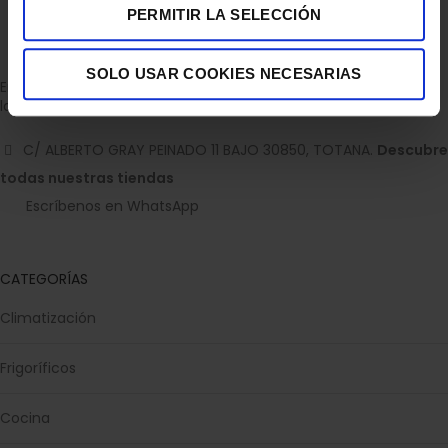
PERMITIR LA SELECCIÓN
SOLO USAR COOKIES NECESARIAS
Empresa dedicada a la venta de accesorios para el hogar con
la experiencia de 36 años.
C/ ALBERTO GRAY PEINADO 11 BAJO 30850, TOTANA.
Descubre
todas nuestras tiendas
Escríbenos en WhatsApp
CATEGORÍAS
Climatización
Frigoríficos
Cocina