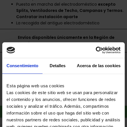
Puesta en marcha del electrodoméstico
excepto
Splits, Ventiladores de Techo, Campanas y Termos.
Contratar instalación aparte
La recogida del antiguo electrodoméstico
Envíos disponibles únicamente en la Región de
Murcia.
Financia a plazos con Cetelem
Consentimiento
Detalles
Acerca de las cookies
+ info
Esta página web usa cookies
Las cookies de este sitio web se usan para personalizar
el contenido y los anuncios, ofrecer funciones de redes
sociales y analizar el tráfico. Además, compartimos
Añadir al carrito
información sobre el uso que haga del sitio web con
nuestros partners de redes sociales, publicidad y análisis
web, quienes pueden combinarla con otra información