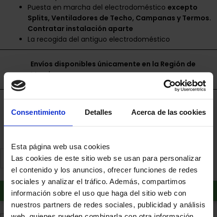
Puesta en marcha del electrodoméstico
excepto
Splits, Ventiladores de Techo, Campanas y Termos.
Contratar instalación aparte
La recogida del antiguo electrodoméstico
Envíos disponibles únicamente en la Región de
Murcia.
Financia a plazos con Cetelem
Consentimiento
Detalles
Acerca de las cookies
+ info
Esta página web usa cookies
Las cookies de este sitio web se usan para personalizar
el contenido y los anuncios, ofrecer funciones de redes
sociales y analizar el tráfico. Además, compartimos
Añadir al carrito
información sobre el uso que haga del sitio web con
nuestros partners de redes sociales, publicidad y análisis
web, quienes pueden combinarla con otra información