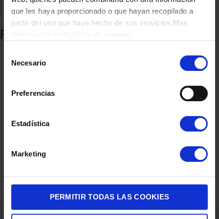
Comparte
Añadir a favoritos
que les haya proporcionado o que hayan recopilado a
partir del uso que haya hecho de sus servicios.Mas
Productos relacionados
información en
Política de cookies
Selección
Necesario
de
consentimiento
Preferencias
Estadística
MANDO A DISTANCIA HAMA 00221067 HOME UNIV P/HISENSE
Marketing
12,00
€
PERMITIR TODAS LAS COOKIES