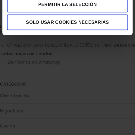
PERMITIR LA SELECCIÓN
SOLO USAR COOKIES NECESARIAS
Empresa dedicada a la venta de accesorios para el hogar con
la experiencia de 36 años.
C/ ALBERTO GRAY PEINADO 11 BAJO 30850, TOTANA.
Descubre
todas nuestras tiendas
Escríbenos en WhatsApp
CATEGORÍAS
Climatización
Frigoríficos
Cocina