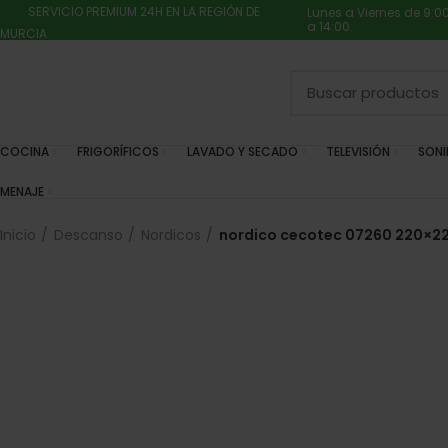
SERVICIO PREMIUM 24H EN LA REGIÓN DE
Lunes a Viernes de 9:0
a 14:00.
MURCIA
COCINA
FRIGORÍFICOS
LAVADO Y SECADO
TELEVISIÓN
SON
MENAJE
Inicio
Descanso
Nordicos
nordico cecotec 07260 220×22