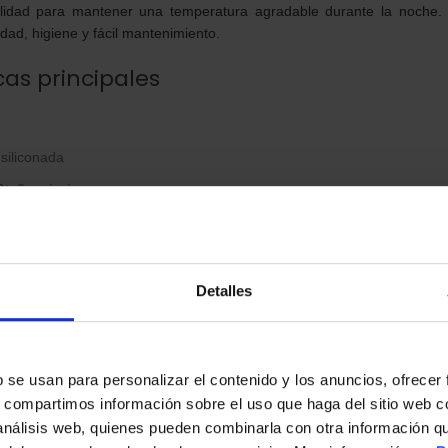
ilidad para mantener una temperatura agradable durante la noche.
dad, higiene y fácil mantenimiento.
cas principales
siliconada
toño e invierno
en España
ex
Detalles
mico
Conserva el calor corporal de forma eficiente
s
ensación de calidez sin exceso de peso
b se usan para personalizar el contenido y los anuncios, ofrecer
s, compartimos información sobre el uso que haga del sitio web 
El aire entre fibras mejora la protección frente al frío
 análisis web, quienes pueden combinarla con otra información q
s con temperatura media o fría