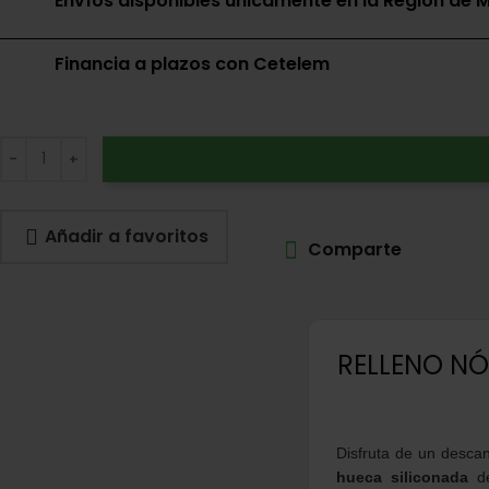
Envíos disponibles únicamente en la Región de M
Financia a plazos con Cetelem
Añadir a favoritos
Comparte
RELLENO NÓ
Disfruta de un descan
hueca siliconada
de