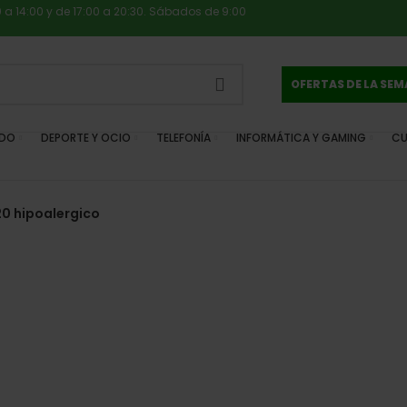
0 a 14:00 y de 17:00 a 20:30. Sábados de 9:00
OFERTAS DE LA SE
IDO
DEPORTE Y OCIO
TELEFONÍA
INFORMÁTICA Y GAMING
CU
0 hipoalergico