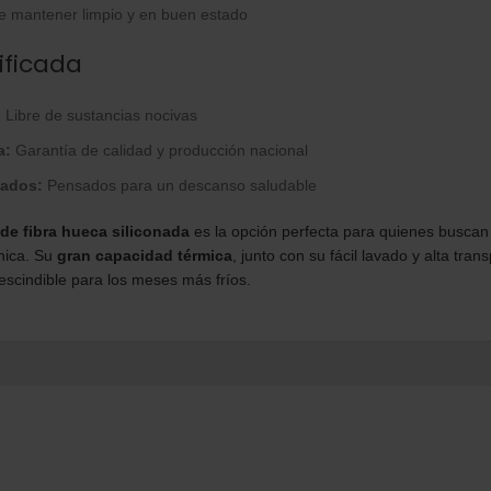
e mantener limpio y en buen estado
ificada
:
Libre de sustancias nocivas
a:
Garantía de calidad y producción nacional
nados:
Pensados para un descanso saludable
 de fibra hueca siliconada
es la opción perfecta para quienes buscan c
nica. Su
gran capacidad térmica
, junto con su fácil lavado y alta trans
escindible para los meses más fríos.