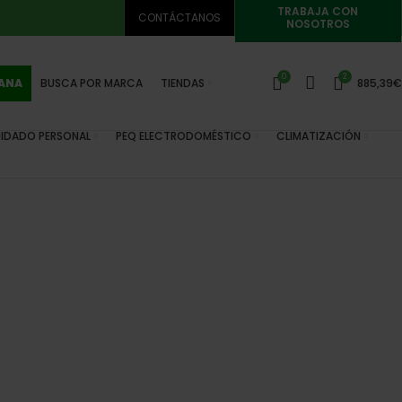
TRABAJA CON
CONTÁCTANOS
NOSOTROS
0
2
MANA
BUSCA POR MARCA
TIENDAS
885,39
€
IDADO PERSONAL
PEQ ELECTRODOMÉSTICO
CLIMATIZACIÓN