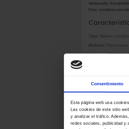
destacada transpirab
fríos, combina comodi
Característi
Tipo:
Relleno nórdico
Relleno:
Fibra hueca 
Uso recomendado:
O
Fabricación:
Hecho 
Certificación:
Oekot
Consentimiento
Confort tér
Fibra hueca térmica:
Esta página web usa cookie
Abrigo ligero:
Gran s
Las cookies de este sitio we
y analizar el tráfico. Ademá
Aislamiento natural:
redes sociales, publicidad y
Ideal para:
Dormitorio