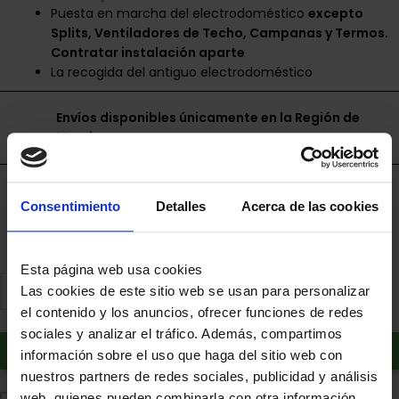
Puesta en marcha del electrodoméstico
excepto
Splits, Ventiladores de Techo, Campanas y Termos.
Contratar instalación aparte
La recogida del antiguo electrodoméstico
Envíos disponibles únicamente en la Región de
Murcia.
Financia a plazos con Cetelem
Consentimiento
Detalles
Acerca de las cookies
+ info
Esta página web usa cookies
Las cookies de este sitio web se usan para personalizar
el contenido y los anuncios, ofrecer funciones de redes
sociales y analizar el tráfico. Además, compartimos
Añadir al carrito
información sobre el uso que haga del sitio web con
nuestros partners de redes sociales, publicidad y análisis
web, quienes pueden combinarla con otra información