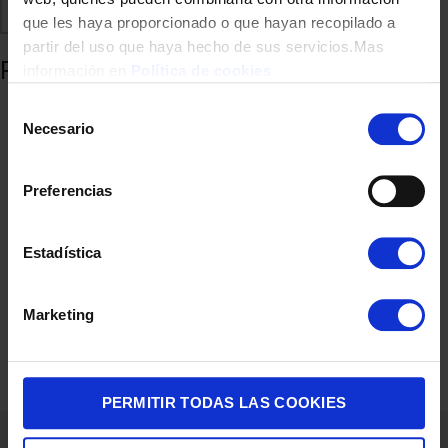
Comparte
Añadir a favoritos
que les haya proporcionado o que hayan recopilado a
partir del uso que haya hecho de sus servicios.Mas
Productos relacionados
información en
Política de cookies
Selección
Necesario
de
consentimiento
Preferencias
Estadística
NORDICO CECOTEC 07261 240×220 HIPOALERGICO
Marketing
34,90
€
PERMITIR TODAS LAS COOKIES