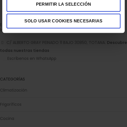
PERMITIR LA SELECCIÓN
SOLO USAR COOKIES NECESARIAS
Empresa dedicada a la venta de accesorios para el hogar con
la experiencia de 36 años.
C/ ALBERTO GRAY PEINADO 11 BAJO 30850, TOTANA.
Descubre
todas nuestras tiendas
Escríbenos en WhatsApp
CATEGORÍAS
Climatización
Frigoríficos
Cocina