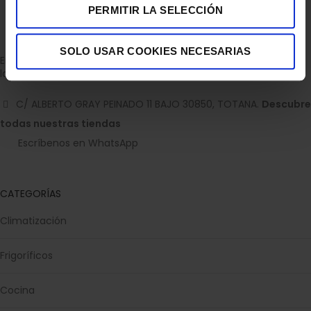
PERMITIR LA SELECCIÓN
SOLO USAR COOKIES NECESARIAS
Empresa dedicada a la venta de accesorios para el hogar con
la experiencia de 36 años.
C/ ALBERTO GRAY PEINADO 11 BAJO 30850, TOTANA.
Descubre
todas nuestras tiendas
Escríbenos en WhatsApp
CATEGORÍAS
Climatización
Frigoríficos
Cocina