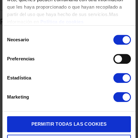
Comparte
Añadir a favoritos
que les haya proporcionado o que hayan recopilado a
partir del uso que haya hecho de sus servicios.Mas
Productos relacionados
información en
Política de cookies
Selección
Necesario
de
consentimiento
Preferencias
Estadística
SARTEN TEFAL G33302 EXPERTISE 20CM INDUCCION
Marketing
24,90
€
PERMITIR TODAS LAS COOKIES