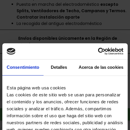
Puesta en marcha del electrodoméstico
excepto
Splits, Ventiladores de Techo, Campanas y Termos.
Contratar instalación aparte
La recogida del antiguo electrodoméstico
Envíos disponibles únicamente en la Región de
Murcia.
Financia a plazos con Cetelem
Consentimiento
Detalles
Acerca de las cookies
+ info
Esta página web usa cookies
Las cookies de este sitio web se usan para personalizar
el contenido y los anuncios, ofrecer funciones de redes
sociales y analizar el tráfico. Además, compartimos
Añadir al carrito
información sobre el uso que haga del sitio web con
nuestros partners de redes sociales, publicidad y análisis
web, quienes pueden combinarla con otra información