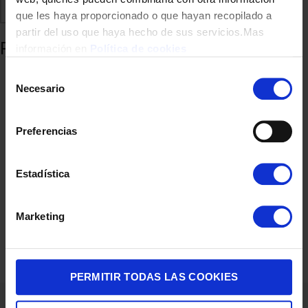
Comparte
Añadir a favoritos
que les haya proporcionado o que hayan recopilado a
partir del uso que haya hecho de sus servicios.Mas
Productos relacionados
información en
Política de cookies
Selección
Necesario
de
consentimiento
Preferencias
Estadística
SARTEN TEFAL G33307 EXPERTISE 30CM INDUCCION
Marketing
36,90
€
PERMITIR TODAS LAS COOKIES