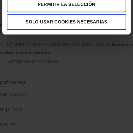
PERMITIR LA SELECCIÓN
SOLO USAR COOKIES NECESARIAS
Empresa dedicada a la venta de accesorios para el hogar con
la experiencia de 36 años.
C/ ALBERTO GRAY PEINADO 11 BAJO 30850, TOTANA.
Descubre
todas nuestras tiendas
Escríbenos en WhatsApp
CATEGORÍAS
Climatización
Frigoríficos
Cocina