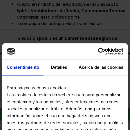
Puesta en marcha del electrodoméstico
excepto
Splits, Ventiladores de Techo, Campanas y Termos.
Contratar instalación aparte
La recogida del antiguo electrodoméstico
Envíos disponibles únicamente en la Región de
Murcia.
Financia a plazos con Cetelem
Consentimiento
Detalles
Acerca de las cookies
+ info
Esta página web usa cookies
Las cookies de este sitio web se usan para personalizar
el contenido y los anuncios, ofrecer funciones de redes
sociales y analizar el tráfico. Además, compartimos
Añadir al carrito
información sobre el uso que haga del sitio web con
nuestros partners de redes sociales, publicidad y análisis
web, quienes pueden combinarla con otra información