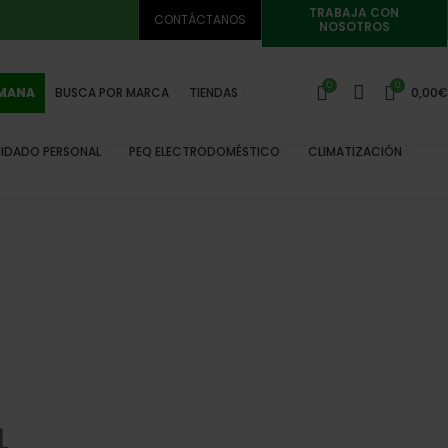
TRABAJA CON
CONTÁCTANOS
NOSOTROS
0
0
EMANA
BUSCA POR MARCA
TIENDAS
0,00
€
IDADO PERSONAL
PEQ ELECTRODOMÉSTICO
CLIMATIZACIÓN