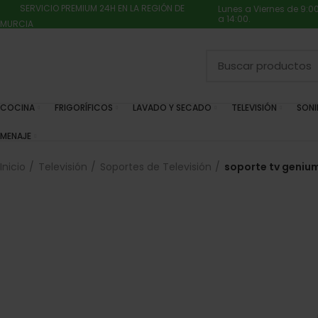
SERVICIO PREMIUM 24H EN LA REGIÓN DE
Lunes a Viernes de 9:0
a 14:00.
MURCIA
COCINA
FRIGORÍFICOS
LAVADO Y SECADO
TELEVISIÓN
SON
MENAJE
Inicio
Televisión
Soportes de Televisión
soporte tv genium