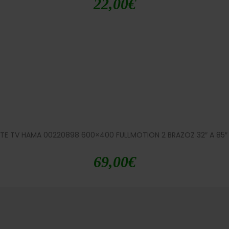
22,00
€
E TV HAMA 00220898 600×400 FULLMOTION 2 BRAZOZ 32″ A 85″
69,00
€