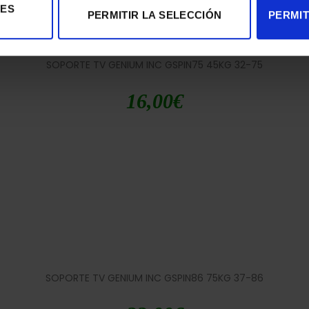
IES
PERMITIR LA SELECCIÓN
PERMIT
SOPORTE TV GENIUM INC GSPIN75 45KG 32-75
16,00
€
SOPORTE TV GENIUM INC GSPIN86 75KG 37-86