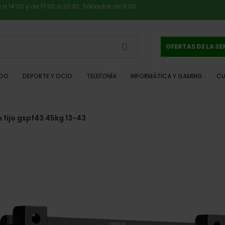
0 a 14:00 y de 17:00 a 20:30. Sábados de 9:00
OFERTAS DE LA S
IDO
DEPORTE Y OCIO
TELEFONÍA
INFORMÁTICA Y GAMING
CU
 fijo gspf43 45kg 13-43