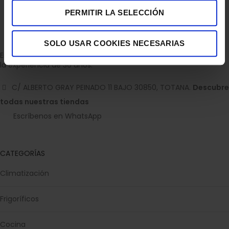
PERMITIR LA SELECCIÓN
SOLO USAR COOKIES NECESARIAS
Empresa dedicada a la venta de accesorios para el hogar con
la experiencia de 36 años.
C/ ALBERTO GRAY PEINADO 11 BAJO 30850, TOTANA.
Descubre
todas nuestras tiendas
Escríbenos en WhatsApp
CATEGORÍAS
Climatización
Frigoríficos
Cocina