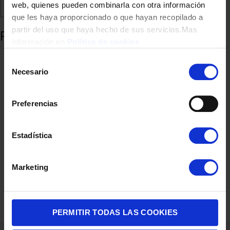
web, quienes pueden combinarla con otra información
Comparte
Añadir a favoritos
que les haya proporcionado o que hayan recopilado a
partir del uso que haya hecho de sus servicios.Mas
Productos relacionados
información en
Política de cookies
Selección
Necesario
de
consentimiento
Preferencias
Estadística
SOPORTE TV HAMA 00220898 600×400 FULLMOTION 2
Marketing
BRAZOZ 32″ A 85″ NEGRO
69,00
€
PERMITIR TODAS LAS COOKIES