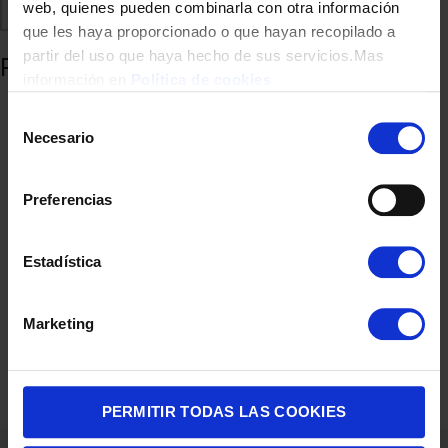
Comparte
web, quienes pueden combinarla con otra información
Añadir a favoritos
que les haya proporcionado o que hayan recopilado a
partir del uso que haya hecho de sus servicios.Mas
Productos relacionados
información en
Política de cookies
Selección
Necesario
de
consentimiento
Preferencias
Estadística
SOPORTE TV HAMA 00220898 600×400 FULLMOTION 2
Marketing
BRAZOZ 32″ A 85″ NEGRO
69,00
€
PERMITIR TODAS LAS COOKIES