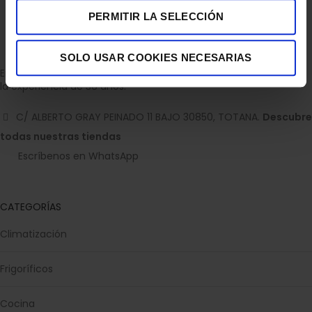
PERMITIR LA SELECCIÓN
SOLO USAR COOKIES NECESARIAS
Empresa dedicada a la venta de accesorios para el hogar con
la experiencia de 36 años.
C/ ALBERTO GRAY PEINADO 11 BAJO 30850, TOTANA.
Descubre
todas nuestras tiendas
Escríbenos en WhatsApp
CATEGORÍAS
Climatización
Frigoríficos
Cocina