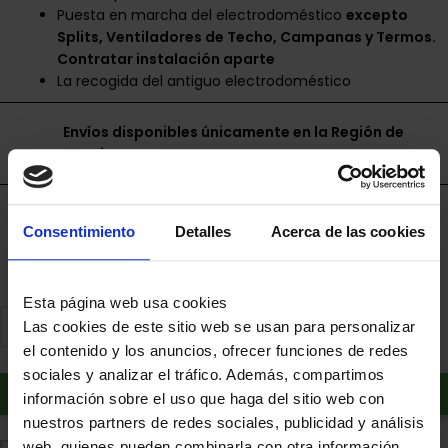
Puesta en marcha del electrodoméstico
excepto
Splits, Ventiladores de Techo, Campanas y Termos.
Contratar instalación aparte
La recogida del antiguo electrodoméstico
Envíos disponibles únicamente en la Región de
Murcia.
Financia a plazos con Cetelem
Consentimiento
Detalles
Acerca de las cookies
+ info
Esta página web usa cookies
Las cookies de este sitio web se usan para personalizar
el contenido y los anuncios, ofrecer funciones de redes
sociales y analizar el tráfico. Además, compartimos
Añadir al carrito
información sobre el uso que haga del sitio web con
nuestros partners de redes sociales, publicidad y análisis
web, quienes pueden combinarla con otra información