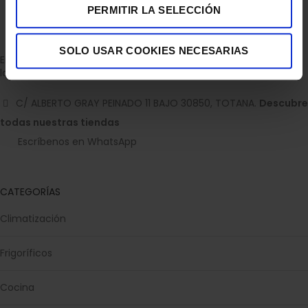
PERMITIR LA SELECCIÓN
SOLO USAR COOKIES NECESARIAS
Empresa dedicada a la venta de accesorios para el hogar con
la experiencia de 36 años.
C/ ALBERTO GRAY PEINADO 11 BAJO 30850, TOTANA.
Descubre
todas nuestras tiendas
Escríbenos en WhatsApp
CATEGORÍAS
Climatización
Frigoríficos
Cocina