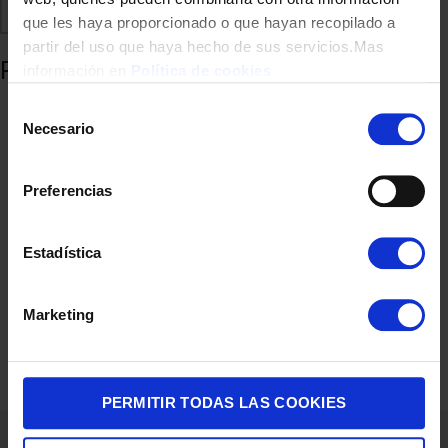
Comparte
Añadir a favoritos
que les haya proporcionado o que hayan recopilado a
partir del uso que haya hecho de sus servicios.Mas
Productos relacionados
información en
Política de cookies
Selección
Necesario
de
consentimiento
Preferencias
Estadística
UTENSILIOS FAGOR COCINA CAZO SOPA MELIER
Marketing
4,20
€
PERMITIR TODAS LAS COOKIES