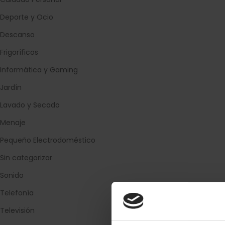
Deporte y Ocio
Descanso
Frigoríficos
Informática y Gaming
Jardín
Lavado y Secado
Menaje
Pequeño Electrodoméstico
Sin categorizar
Sonido
Telefonía
Televisión