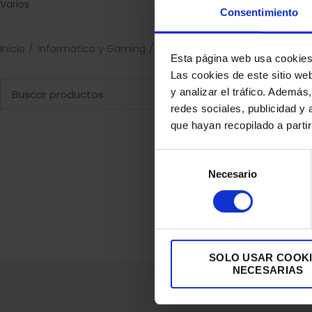
Varios
Consentimiento
Inicio
Informática y Gaming
PC e Impresoras
Monitores
Esta página web usa cookie
Las cookies de este sitio we
y analizar el tráfico. Ademá
redes sociales, publicidad y
que hayan recopilado a parti
Selección
Necesario
de
consentimiento
SOLO USAR COOK
NECESARIAS