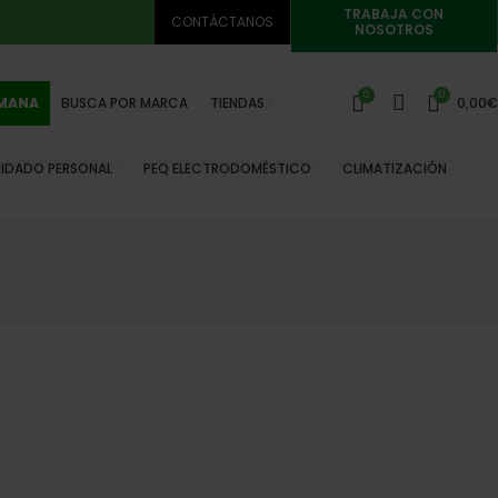
TRABAJA CON
CONTÁCTANOS
NOSOTROS
0
0
EMANA
BUSCA POR MARCA
TIENDAS
0,00
€
IDADO PERSONAL
PEQ ELECTRODOMÉSTICO
CLIMATIZACIÓN