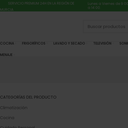
SERVICIO PREMIUM 24H EN LA REGIÓN DE
Lunes a Viernes de 9:0
a 14:00.
MURCIA
COCINA
FRIGORÍFICOS
LAVADO Y SECADO
TELEVISIÓN
SON
MENAJE
CATEGORÍAS DEL PRODUCTO
Climatización
Cocina
Cuidado Personal