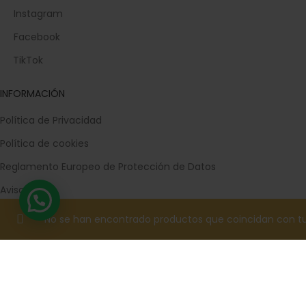
Instagram
Facebook
TikTok
INFORMACIÓN
Política de Privacidad
Política de cookies
Reglamento Europeo de Protección de Datos
Aviso legal
Términos de Compra
No se han encontrado productos que coincidan con tu
Devoluciones
Contacta con nosotros
Trabaja con nosotros
Preguntas frecuentes