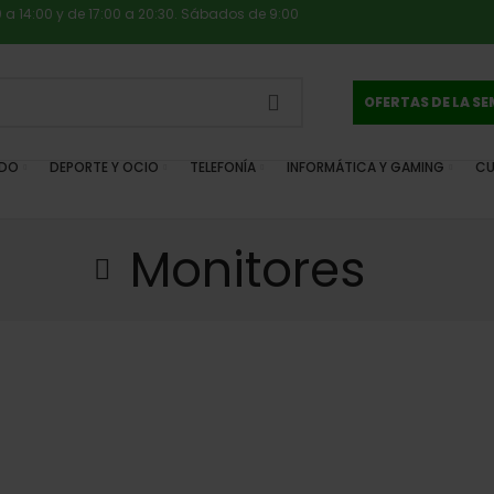
0 a 14:00 y de 17:00 a 20:30. Sábados de 9:00
OFERTAS DE LA S
IDO
DEPORTE Y OCIO
TELEFONÍA
INFORMÁTICA Y GAMING
CU
Monitores