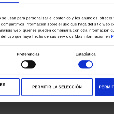
s
b se usan para personalizar el contenido y los anuncios, ofrecer
s, compartimos información sobre el uso que haga del sitio web 
 análisis web, quienes pueden combinarla con otra información q
r del uso que haya hecho de sus servicios.Mas información en
P
AIRE ACONDICIONADO SPLIT FERROLI S-18 4500F BC WIFI A++/A++
690,00
€
Preferencias
Estadística
IES
PERMITIR LA SELECCIÓN
PERMIT