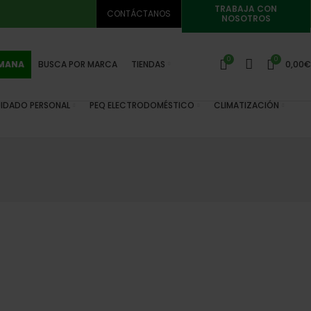
TRABAJA CON
CONTÁCTANOS
NOSOTROS
0
0
EMANA
BUSCA POR MARCA
TIENDAS
0,00
€
IDADO PERSONAL
PEQ ELECTRODOMÉSTICO
CLIMATIZACIÓN