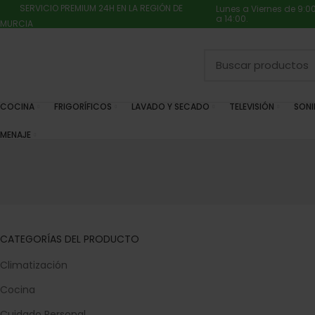
SERVICIO PREMIUM 24H EN LA REGIÓN DE
Lunes a Viernes de 9:0
a 14:00.
MURCIA
COCINA
FRIGORÍFICOS
LAVADO Y SECADO
TELEVISIÓN
SON
MENAJE
CATEGORÍAS DEL PRODUCTO
Climatización
Cocina
Cuidado Personal