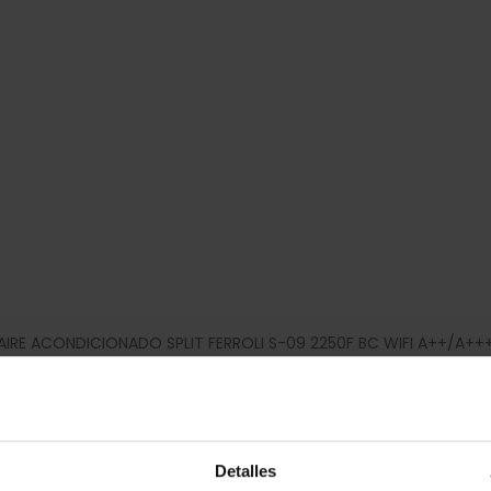
AIRE ACONDICIONADO SPLIT FERROLI S-09 2250F BC WIFI A++/A++
369,00
€
Detalles