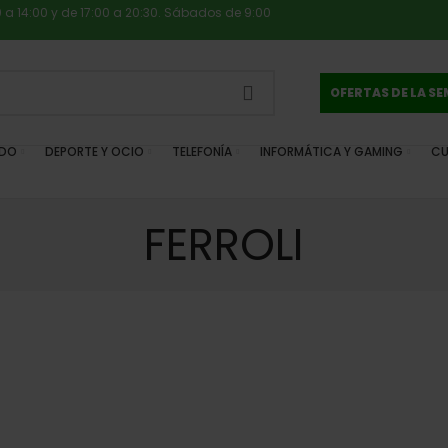
0 a 14:00 y de 17:00 a 20:30. Sábados de 9:00
OFERTAS DE LA S
IDO
DEPORTE Y OCIO
TELEFONÍA
INFORMÁTICA Y GAMING
CU
FERROLI